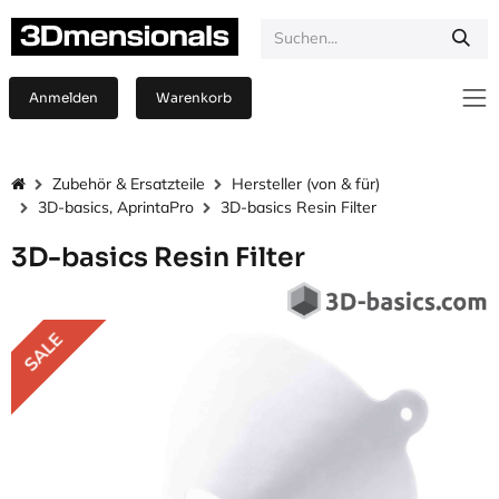
Zum Inhalt springen
Anmelden
Warenkorb
Zubehör & Ersatzteile
Hersteller (von & für)
3D-basics, AprintaPro
3D-basics Resin Filter
3D-basics Resin Filter
SALE