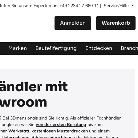
Rufen Sie unsere Experten an: +49 2234 27 660 11 |
Service/Hilfe
Anmelden
Warenkorb
Marken
Bauteilfertigung
Entdecken
Branc
ändler mit
owroom​
i 3Dmensionals sind Sie richtig. Als offizieller Fachhändler
n
begleiten wir Sie
von der ersten Beratung
bis zum
ener Werkstatt
,
kostenlosen Musterdrucken
und einem
s
Unternehmen
,
Bildungseinrichtung
oder Maker einsteigen