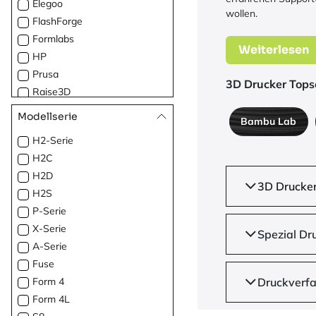
Elegoo
wollen.
FlashForge
Formlabs
Weiterlesen
HP
Prusa
3D Drucker Topse
Raise3D
Snapmaker
Modellserie
Bambu Lab
Stratasys
H2-Serie
UltiMaker
H2C
xTool
H2D
3D Drucker
H2S
P-Serie
X-Serie
Spezial Dr
A-Serie
Fuse
Form 4
Druckverf
Form 4L