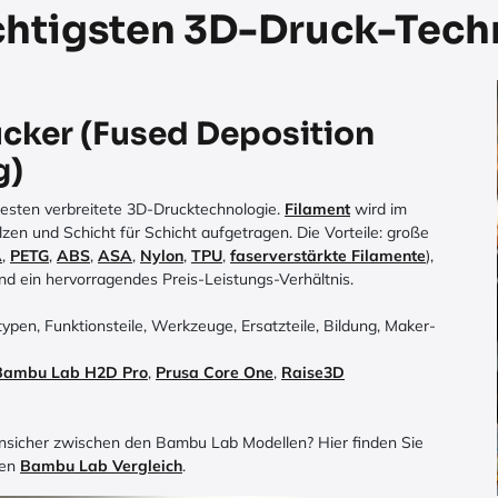
chtigsten 3D-Druck-Tech
cker (Fused Deposition
g)
esten verbreitete 3D-Drucktechnologie.
Filament
wird im
en und Schicht für Schicht aufgetragen. Die Vorteile: große
A
,
PETG
,
ABS
,
ASA
,
Nylon
,
TPU
,
faserverstärkte Filamente
),
und ein hervorragendes Preis-Leistungs-Verhältnis.
ypen, Funktionsteile, Werkzeuge, Ersatzteile, Bildung, Maker-
Bambu Lab H2D Pro
,
Prusa Core One
,
Raise3D
unsicher zwischen den Bambu Lab Modellen? Hier finden Sie
hen
Bambu Lab Vergleich
.