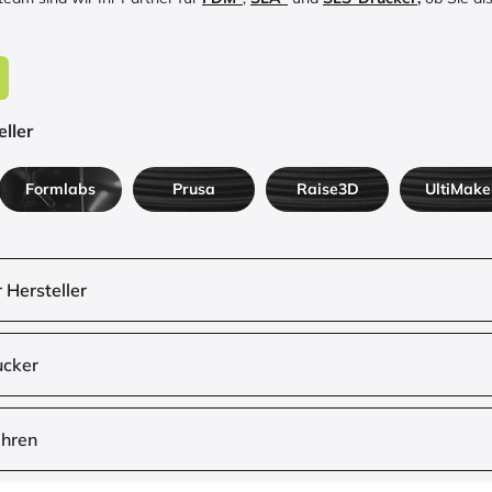
ller
Formlabs
Prusa
Raise3D
UltiMake
 Hersteller
ucker
ahren