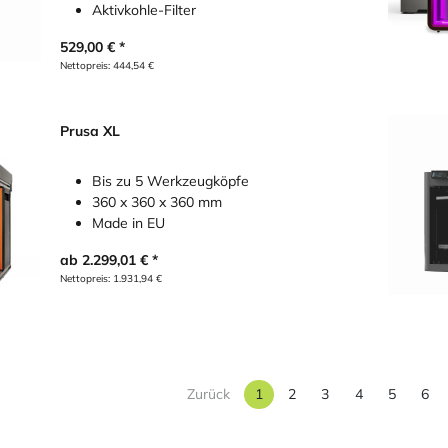
Aktivkohle-Filter
529,00
€
Nettopreis:
444,54
€
Prusa XL
Bis zu 5 Werkzeugköpfe
360 x 360 x 360 mm
Made in EU
ab
2.299,01
€
Nettopreis:
1.931,94
€
Zurück
1
2
3
4
5
6