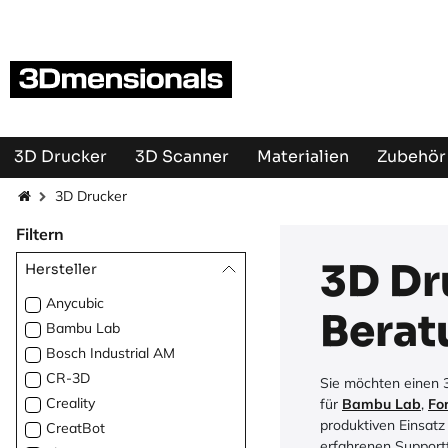
Zum Inhalt springen
3D Drucker
3D Scanner
Materialien
Zubehör 
3D Drucker
Filtern
3D Dr
Hersteller
Anycubic
Berat
Bambu Lab
Bosch Industrial AM
CR-3D
Sie möchten einen 3
Creality
für
Bambu Lab
,
Fo
produktiven Einsatz
CreatBot
erfahrenen Supportt