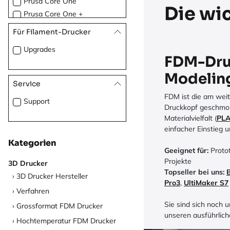
Prusa Core One
Die wi
Prusa Core One +
Raise3D
Für Filament-Drucker
Raise3D HS-Serie
Upgrades
Raise3D Pro3-Serie
FDM-Dru
Raise3D Pro3 Plus
Modelin
Raise3D E2CF
Service
Raise3D E2
FDM ist die am weit
Support
Druckkopf geschmolz
Materialvielfalt (
PL
einfacher Einstieg 
Kategorien
Geeignet für:
Protot
Projekte
3D Drucker
Topseller bei uns:
3D Drucker Hersteller
Pro3
,
UltiMaker S7
Verfahren
Sie sind sich noch 
Grossformat FDM Drucker
unseren ausführlic
Hochtemperatur FDM Drucker