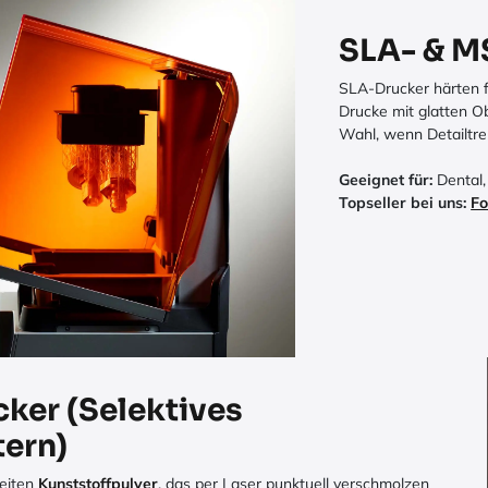
SLA- & M
SLA-Drucker härten f
Drucke mit glatten Ob
Wahl, wenn Detailtre
Geeignet für:
Dental,
Topseller bei uns:
Fo
ker (Selektives
tern)
eiten
Kunststoffpulver
, das per Laser punktuell verschmolzen