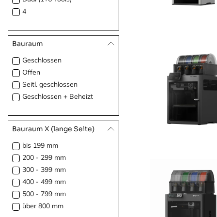
F3
4
F7
P3-Serie
P2S-Serie
Bauraum
F2
Geschlossen
F1
Offen
S1-Serie
Seitl. geschlossen
MetalFab
Geschlossen + Beheizt
Bauraum X (lange Seite)
bis 199 mm
200 - 299 mm
300 - 399 mm
400 - 499 mm
500 - 799 mm
über 800 mm