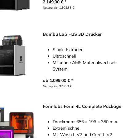
2.149,00
€
Nettopreis:
1.805,88
€
Bambu Lab H2S 3D Drucker
Single Extruder
Ultraschnell
Mit /ohne AMS Materialwechsel-
System
ab
1.099,00
€
Nettopreis:
923,53
€
Formlabs Form 4L Complete Package
Druckraum: 353 × 196 × 350 mm
Extrem schnell
Mit Wash L V2 und Cure L V2