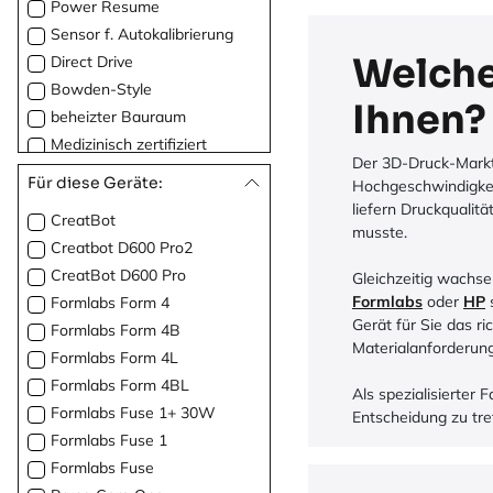
Power Resume
Sensor f. Autokalibrierung
Welche
Direct Drive
Bowden-Style
Ihnen?
beheizter Bauraum
Medizinisch zertifiziert
Der 3D-Druck-Markt 
WLAN
Für diese Geräte:
Hochgeschwindigkei
Ethernet
liefern Druckqualitä
CreatBot
Druckbett flexibel
musste.
Creatbot D600 Pro2
Druckbett abnehmbar
CreatBot D600 Pro
Gleichzeitig wachse
Modulares System
Formlabs
oder
HP
s
Formlabs Form 4
Dental
Gerät für Sie das ri
Formlabs Form 4B
Delta-Technologie
Materialanforderun
Formlabs Form 4L
Laser
Formlabs Form 4BL
Als spezialisierter 
Formlabs Fuse 1+ 30W
Entscheidung zu tre
Formlabs Fuse 1
Formlabs Fuse