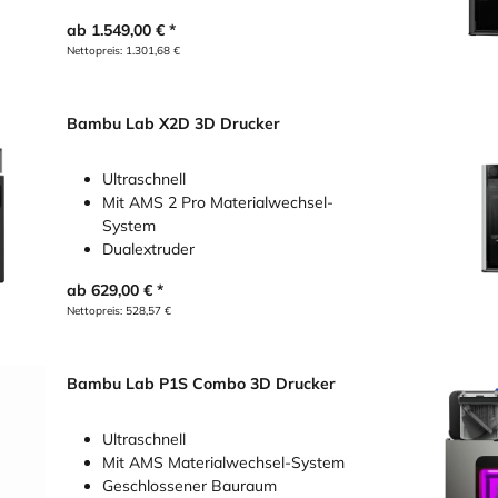
ab
1.549,00
€
Nettopreis:
1.301,68
€
Bambu Lab X2D 3D Drucker
Ultraschnell
Mit AMS 2 Pro Materialwechsel-
System
Dualextruder
ab
629,00
€
Nettopreis:
528,57
€
Bambu Lab P1S Combo 3D Drucker
Ultraschnell
Mit AMS Materialwechsel-System
Geschlossener Bauraum