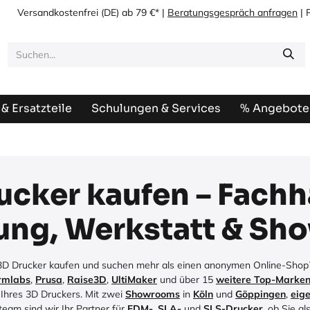
Versandkostenfrei
(DE) ab 79 €* |
Beratungsgespräch anfragen
| 
& Ersatzteile
Schulungen & Services
% Angebote
ucker kaufen – Fachh
ung, Werkstatt & Sh
D Drucker kaufen und suchen mehr als einen anonymen Online-Shop? Be
rmlabs
,
Prusa
,
Raise3D
,
UltiMaker
und über 15
weitere Top-Marke
 Ihres 3D Druckers. Mit zwei
Showrooms
in
Köln
und
Göppingen
,
eig
eam sind wir Ihr Partner für
FDM-
,
SLA-
und
SLS-Drucker
,
ob Sie al