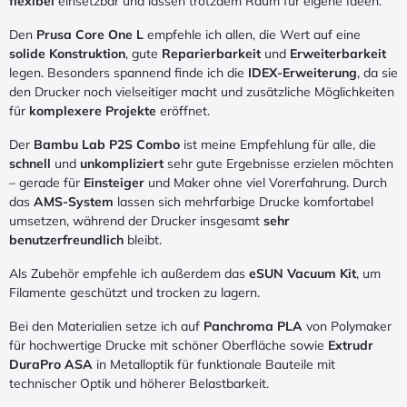
flexibel
einsetzbar und lassen trotzdem Raum für eigene Ideen.
Den
Prusa Core One L
empfehle ich allen, die Wert auf eine
solide Konstruktion
, gute
Reparierbarkeit
und
Erweiterbarkeit
legen. Besonders spannend finde ich die
IDEX-Erweiterung
, da sie
den Drucker noch vielseitiger macht und zusätzliche Möglichkeiten
für
komplexere Projekte
eröffnet.
Der
Bambu Lab P2S Combo
ist meine Empfehlung für alle, die
schnell
und
unkompliziert
sehr gute Ergebnisse erzielen möchten
– gerade für
Einsteiger
und Maker ohne viel Vorerfahrung. Durch
das
AMS-System
lassen sich mehrfarbige Drucke komfortabel
umsetzen, während der Drucker insgesamt
sehr
benutzerfreundlich
bleibt.
Als Zubehör empfehle ich außerdem das
eSUN Vacuum Kit
, um
Filamente geschützt und trocken zu lagern.
Bei den Materialien setze ich auf
Panchroma PLA
von Polymaker
für hochwertige Drucke mit schöner Oberfläche sowie
Extrudr
DuraPro ASA
in Metalloptik für funktionale Bauteile mit
technischer Optik und höherer Belastbarkeit.