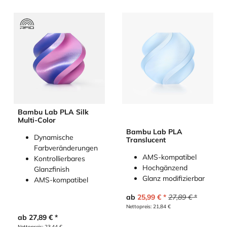
Bambu Lab PLA Silk
Multi-Color
Bambu Lab PLA
Dynamische
Translucent
Farbveränderungen
AMS-kompatibel
Kontrollierbares
Hochgänzend
Glanzfinish
Glanz modifizierbar
AMS-kompatibel
ab
25,99
€
27,89
€
Nettopreis:
21,84
€
ab
27,89
€
Nettopreis:
23,44
€