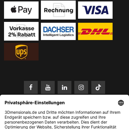
* Alle Preise in EUR inkl. gesetzl. Mehrwertsteuer zzgl.
Versandkosten
.
Änderungen und Irrtümer vorbehalten. Nur solange der Vorrat reicht.
© 2026 3Dmensionals / PONTIALIS GmbH & Co. KG - All Rights Reserved.​