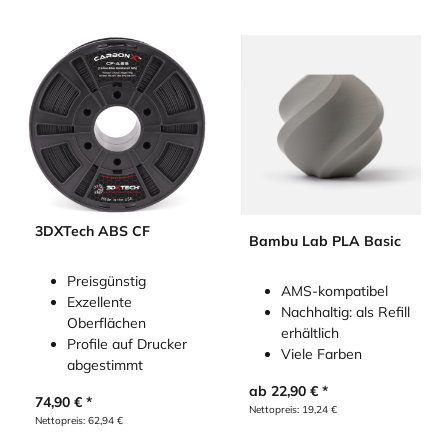
3DXTech ABS CF
Bambu Lab PLA Basic
Preisgünstig
AMS-kompatibel
Exzellente
Nachhaltig: als Refill
Oberflächen
erhältlich
Profile auf Drucker
Viele Farben
abgestimmt
ab
22,90
€
74,90
€
Nettopreis:
19,24
€
Nettopreis:
62,94
€