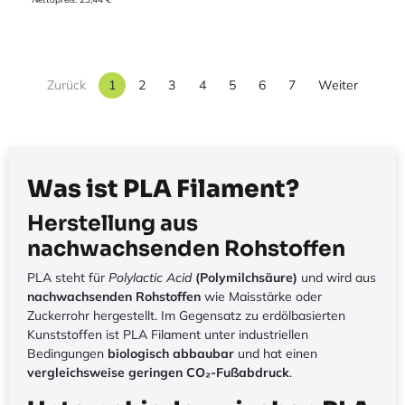
Zurück
1
2
3
4
5
6
7
Weiter
Was ist PLA Filament?
Herstellung aus
nachwachsenden Rohstoffen
PLA steht für
Polylactic Acid
(Polymilchsäure)
und wird aus
nachwachsenden Rohstoffen
wie Maisstärke oder
Zuckerrohr hergestellt. Im Gegensatz zu erdölbasierten
Kunststoffen ist PLA Filament unter industriellen
Bedingungen
biologisch abbaubar
und hat einen
vergleichsweise geringen CO₂-Fußabdruck
.