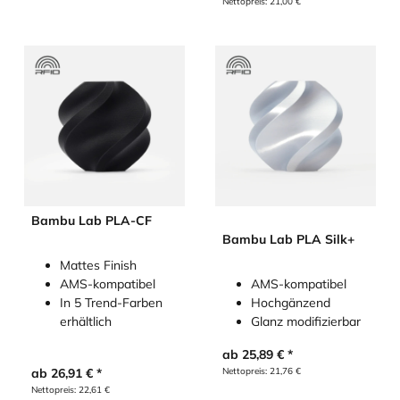
Nettopreis:
21,00
€
Bambu Lab PLA-CF
Bambu Lab PLA Silk+
Mattes Finish
AMS-kompatibel
AMS-kompatibel
In 5 Trend-Farben
Hochgänzend
erhältlich
Glanz modifizierbar
ab
25,89
€
ab
26,91
€
Nettopreis:
21,76
€
Nettopreis:
22,61
€