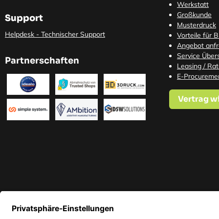
Werkstatt
Großkunde
Support
Musterdruck
Helpdesk - Technischer Support
Vorteile für 
Angebot anf
Service Übers
Partnerschaften
Leasing / Ra
E-Procureme
Vertrag w
* Alle Preise in EUR inkl. ge