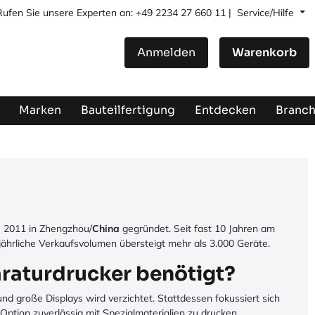
Rufen Sie unsere Experten an: +49 2234 27 660 11 |
Service/Hilfe
Anmelden
Warenkorb
Marken
Bauteilfertigung
Entdecken
Branc
e 2011 in Zhengzhou/
China
gegründet. Seit fast 10 Jahren am
ährliche Verkaufsvolumen übersteigt mehr als 3.000 Geräte.
aturdrucker benötigt?
d große Displays wird verzichtet. Stattdessen fokussiert sich
Option zuverlässig mit Spezialmaterialien zu drucken.