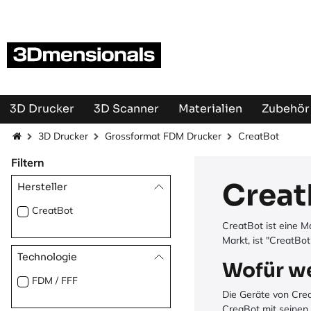
Zum Inhalt springen
3D Drucker
3D Scanner
Materialien
Zubehör 
3D Drucker
Grossformat FDM Drucker
CreatBot
Filtern
Creat
Hersteller
CreatBot
CreatBot ist eine M
Markt, ist "CreatBot"
Technologie
Wofür we
FDM / FFF
Die Geräte von Crea
CreaBot mit seine