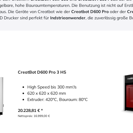
gelbare, hohe Bauraumtemperaturen. Die Benutzung ist nicht auf Erst
aus. Die Geräte von Creatbot wie der
Creatbot D600 Pro
oder der
Cr
D Drucker sind perfekt für
Indstrieanwender
, die zuverlässig große B
CreatBot D600 Pro 3 HS
High Speed bis 300 mm'/s
620 x 620 x 620 mm
Extruder: 420°C, Bauraum: 80°C
20.228,81
€
Nettopreis:
16.999,00
€