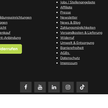
Jobs / Stellenangebote
Affiliate
Presse
Bildungseinrichtungen
Newsletter
ragen
News & Blog
icht
Zahlungsmöglichkeiten
tenkauf
Versandkosten
& Lieferung
nt-Anbindung
Widerruf
Umwelt & Entsorgung
Barrierefreiheit
iderrufen
AGBs
Datenschutz
Impressum
setzl. Mehrwertsteuer zzgl.
Versandkosten
. Änderungen und Irrtümer vorbehalten. N
© 2026 3Dmensionals / PONTIALIS GmbH & Co. KG - All Rights Reserved.​