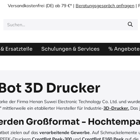
Versandkostenfrei
(DE) ab 79 €* |
Beratungsgespräch anfragen
| 
& Ersatzteile
Schulungen & Services
% Angebote
Bot 3D Drucker
arke der Firma Henan Suwei Electronic Technology Co. Ltd. und wurd
 mittlerweile ein etablierter Hersteller für Industrie-
3D-Drucker.
Das j
rden Großformat - Hochtempar
tbot zielen auf das
verarbeitende Gewerbe
. Auf Schmuckelemente un
n PEEK-Druckern
CreatBot Peek-300
und
CreatBot F160 Peek
auf die 