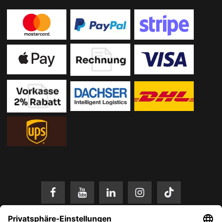
* Alle Preise in EUR inkl. gesetzl. Mehrwertsteuer zzgl.
Versandkosten
.