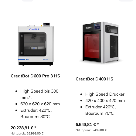
CreatBot D600 Pro 3 HS
CreatBot D400 HS
High Speed bis 300
High Speed Drucker
mm'/s
420 x 400 x 420 mm
620 x 620 x 620 mm
Extruder 420°C,
Extruder: 420°C,
Bauraum 70°C
Bauraum: 80°C
6.543,81
€
20.228,81
€
Nettopreis:
5.499,00
€
Nettopreis:
16.999,00
€