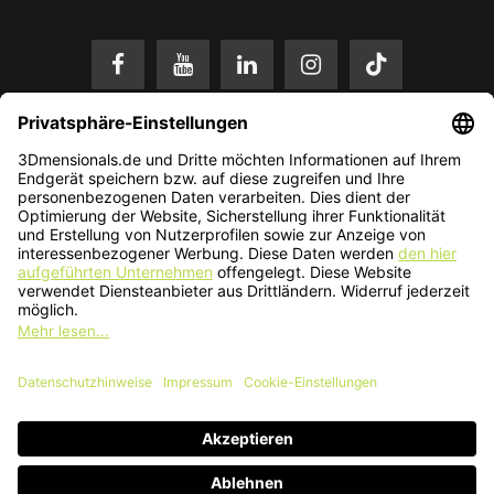
* Alle Preise in EUR inkl. gesetzl. Mehrwertsteuer zzgl.
Versandkosten
.
Änderungen und Irrtümer vorbehalten. Nur solange der Vorrat reicht.
© 2026 3Dmensionals / PONTIALIS GmbH & Co. KG - All Rights Reserved.​
Kundenbewertung