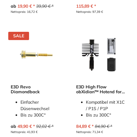
ab
19,90
€
39,90
€
115,89
€
Nettopreis:
16,72
€
Nettopreis:
97,39
€
SALE
E3D Revo
E3D High Flow
Diamondback
obXidian™ Hotend for
Bambu Lab X1/P1 Serie
Einfacher
Kompatibel mit X1C
Düsenwechsel
/ P1S / P1P
Bis zu 300C°
Bis zu 300C°
ab
49,90
€
92,02
€
84,89
€
84,90
€
Nettopreis:
41,93
€
Nettopreis:
71,34
€