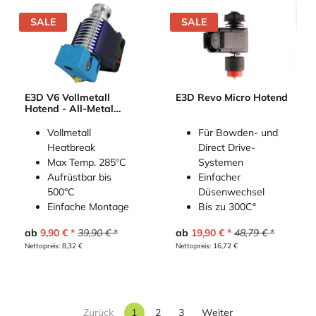
SALE
SALE
E3D V6 Vollmetall
E3D Revo Micro Hotend
Hotend - All-Metal
HotEnd
Vollmetall
Für Bowden- und
Heatbreak
Direct Drive-
Max Temp. 285ºC
Systemen
Aufrüstbar bis
Einfacher
500°C
Düsenwechsel
Einfache Montage
Bis zu 300C°
ab
9,90
€
39,90
€
ab
19,90
€
48,79
€
Nettopreis:
8,32
€
Nettopreis:
16,72
€
Zurück
1
2
3
Weiter