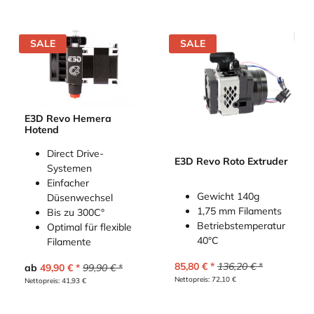
SALE
SALE
E3D Revo Hemera
Hotend
Direct Drive-
E3D Revo Roto Extruder
Systemen
Einfacher
Gewicht 140g
Düsenwechsel
1,75 mm Filaments
Bis zu 300C°
Betriebstemperatur
Optimal für flexible
40°C
Filamente
85,80
€
136,20
€
ab
49,90
€
99,90
€
Nettopreis:
72,10
€
Nettopreis:
41,93
€