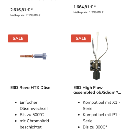
1.664,81
€
2.616,81
€
Nettopreis:
1.399,00
€
Nettopreis:
2.199,00
€
SALE
SALE
E3D Revo HTX Düse
E3D High Flow
assembled obXidian™
Hotend for Bambu Lab
X1 / P1S / P1P
Einfacher
Kompatibel mit X1 -
Düsenwechsel
Serie
Bis zu 500°C
Kompatibel mit P1 -
mit Chromnitrid
Serie
beschichtet
Bis zu 300C°