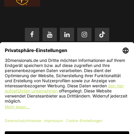
* Alle Preise in EUR inkl. gesetzl. Mehrwertsteuer zzgl.
Versandkosten
.
Änderungen und Irrtümer vorbehalten. Nur solange der Vorrat reicht.
© 2026 3Dmensionals / PONTIALIS GmbH & Co. KG - All Rights Reserved.​
Kundenbewertung