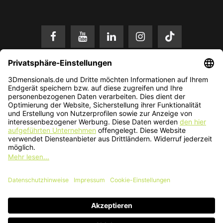
* Alle Preise in EUR inkl. gesetzl. Mehrwertsteuer zzgl.
Versandkosten
.
Änderungen und Irrtümer vorbehalten. Nur solange der Vorrat reicht.
© 2026 3Dmensionals / PONTIALIS GmbH & Co. KG - All Rights Reserved.​
Kundenbewertung