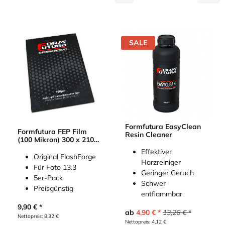
SALE
Formfutura EasyClean
Formfutura FEP Film
Resin Cleaner
(100 Mikron) 300 x 210
mm
Effektiver
Original FlashForge
Harzreiniger
Für Foto 13.3
Geringer Geruch
5er-Pack
Schwer
Preisgünstig
entflammbar
9,90
€
ab
4,90
€
13,26
€
Nettopreis:
8,32
€
Nettopreis:
4,12
€