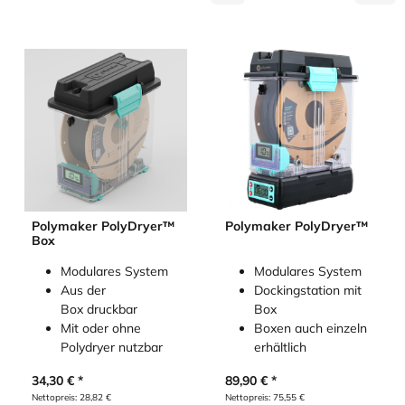
Polymaker PolyDryer™
Polymaker PolyDryer™
Box
Modulares System
Modulares System
Aus der
Dockingstation mit
Box druckbar
Box
Mit oder ohne
Boxen auch einzeln
Polydryer nutzbar
erhältlich
34,30
€
89,90
€
Nettopreis:
28,82
€
Nettopreis:
75,55
€