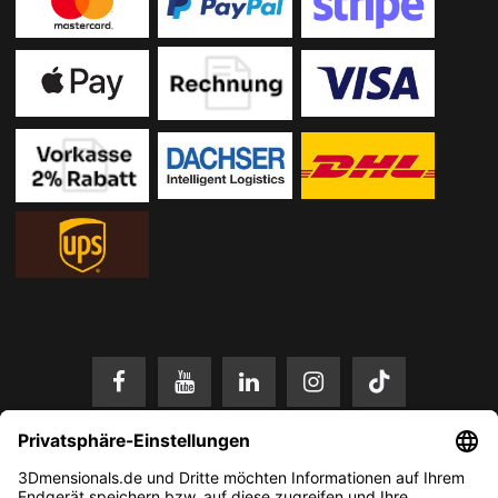
* Alle Preise in EUR inkl. gesetzl. Mehrwertsteuer zzgl.
Versandkosten
.
Änderungen und Irrtümer vorbehalten. Nur solange der Vorrat reicht.
© 2026 3Dmensionals / PONTIALIS GmbH & Co. KG - All Rights Reserved.​