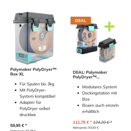
DEAL
Polymaker PolyDryer™
DEAL: Polymaker
Box XL
PolyDryer™
Filamentaufbewahrung
Für Spulen bis 3kg
+ Box
Modulares System
Mit PolyDryer-
Dockingstation mit
System kompatibel
Box
Adapter für
Boxen auch einzeln
PolyDryer selbst
erhältlich
druckbar
111,78
€
124,20
€
59,95
€
Nettopreis:
93,93
€
Nettopreis:
50,38
€