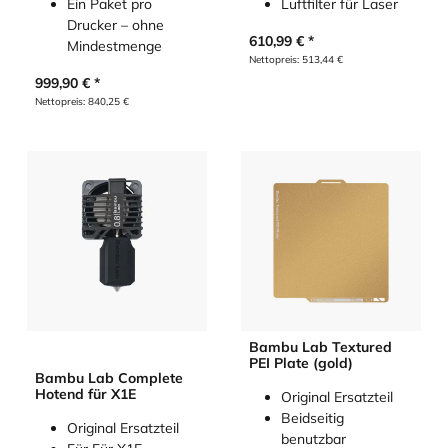
Ein Paket pro
Luftfilter für Laser
Drucker – ohne
610,99
€
Mindestmenge
Nettopreis:
513,44
€
999,90
€
Nettopreis:
840,25
€
Bambu Lab Textured
PEI Plate (gold)
Bambu Lab Complete
Hotend für X1E
Original Ersatzteil
Beidseitig
Original Ersatzteil
benutzbar