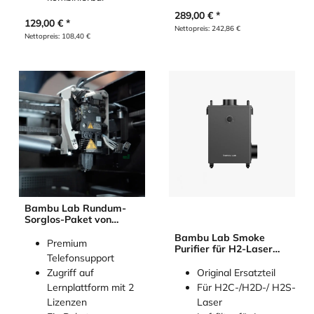
289,00
€
129,00
€
Nettopreis:
242,86
€
Nettopreis:
108,40
€
Bambu Lab Rundum-
Sorglos-Paket von
3Dmensionals
Bambu Lab Smoke
Premium
Purifier für H2-Laser
Telefonsupport
Serie
Zugriff auf
Original Ersatzteil
Lernplattform mit 2
Für H2C-/H2D-/ H2S-
Lizenzen
Laser