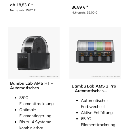
ab
18,83
€
36,89
€
Nettopreis:
15,82
€
Nettopreis:
31,00
€
Bambu Lab AMS HT –
Bambu Lab AMS 2 Pro
Automatisches
– Automatisches
Materialsystem
Materialsystem
85°C
Automatischer
Filamenttrocknung
Farbwechsel
Optimale
Aktive Entlüftung
Filamentlagerung
65 °C
Bis zu 4 Systeme
Filamenttrocknung
kombinierbar