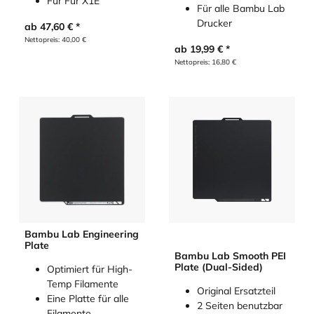
Für Für X1E
Für alle Bambu Lab
Drucker
ab
47,60
€
Nettopreis:
40,00
€
ab
19,99
€
Nettopreis:
16,80
€
Bambu Lab Engineering
Plate
Bambu Lab Smooth PEI
Plate (Dual-Sided)
Optimiert für High-
Temp Filamente
Original Ersatzteil
Eine Platte für alle
2 Seiten benutzbar
Filamente