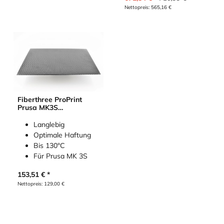
Nettopreis:
565,16
€
Fiberthree ProPrint
Prusa MK3S
Carbondruckplatte
Langlebig
Optimale Haftung
Bis 130°C
Für Prusa MK 3S
153,51
€
Nettopreis:
129,00
€