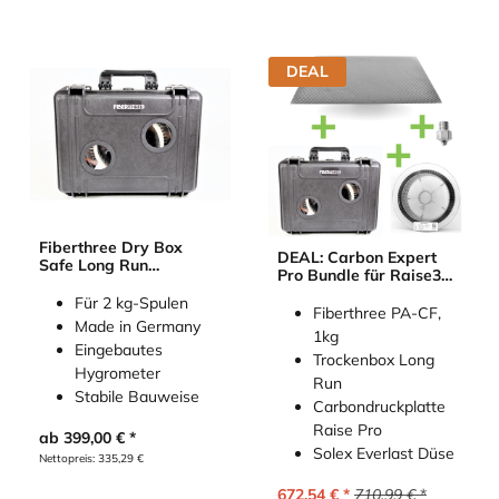
DEAL
Fiberthree Dry Box
DEAL: Carbon Expert
Safe Long Run
Pro Bundle für Raise3D
(Trockenbox)
Pro 2 / Pro 2+
Für 2 kg-Spulen
Fiberthree PA-CF,
Made in Germany
1kg
Eingebautes
Trockenbox Long
Hygrometer
Run
Stabile Bauweise
Carbondruckplatte
Raise Pro
ab
399,00
€
Solex Everlast Düse
Nettopreis:
335,29
€
672,54
€
710,99
€