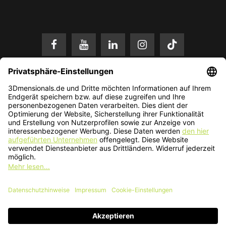
* Alle Preise in EUR inkl. gesetzl. Mehrwertsteuer zzgl.
Versandkosten
.
Änderungen und Irrtümer vorbehalten. Nur solange der Vorrat reicht.
© 2026 3Dmensionals / PONTIALIS GmbH & Co. KG - All Rights Reserved.​
Kundenbewertung