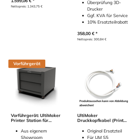
1.599,06
€
Überprüfung 3D-
Nettopreis:
1.343,75
€
Drucker
Ggf. KVA für Service
10% Ersatzteilrabatt
358,00
€
Nettopreis:
300,84
€
Vorführgerät
Vorführgerät: UltiMaker
UltiMaker
Printer Station für
Druckkopfkabel (Print
Factor 4
Head Cable) für
UltiMaker S-Line
Aus eigenem
Original Ersatzteil
Showroom
Für UM S5