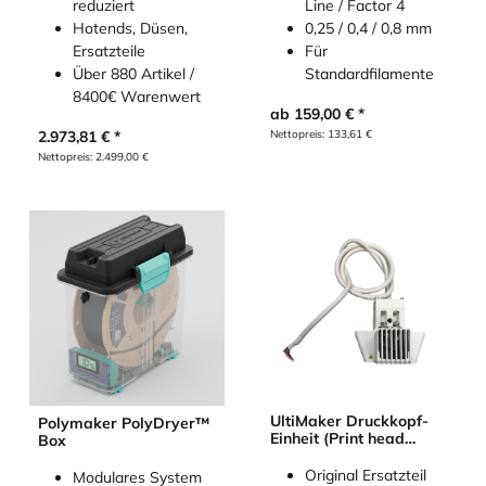
Line / Factor 4
reduziert
0,25 / 0,4 / 0,8 mm
Hotends, Düsen,
Für
Ersatzteile
Standardfilamente
Über 880 Artikel /
8400€ Warenwert
ab
159,00
€
Nettopreis:
133,61
€
2.973,81
€
Nettopreis:
2.499,00
€
UltiMaker Druckkopf-
Polymaker PolyDryer™
Einheit (Print head
Box
assembly)
Original Ersatzteil
Modulares System