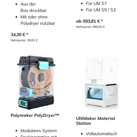
Für UM S7
Aus der
Für UM S5 / S3
Box druckbar
Mit oder ohne
ab
593,81
€
Polydryer nutzbar
Nettopreis:
499,00
€
34,30
€
Nettopreis:
28,82
€
Polymaker PolyDryer™
UltiMaker Material
Station
Modulares System
Vollautomatisch
Dockingstation mit