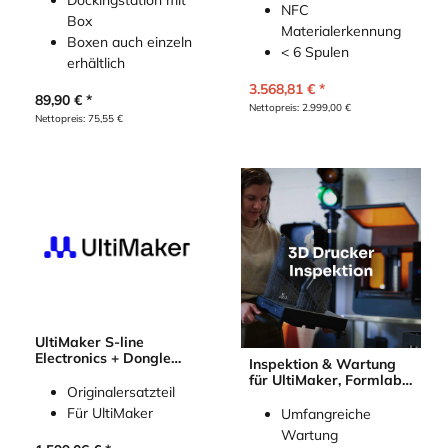
NFC
Box
Materialerkennung
Boxen auch einzeln
< 6 Spulen
erhältlich
3.568,81
€
89,90
€
Nettopreis:
2.999,00
€
Nettopreis:
75,55
€
UltiMaker S-line
Electronics + Dongle
Inspektion & Wartung
Service Assembly
für UltiMaker, Formlabs,
Originalersatzteil
Raise3D, Prusa, Bambu
Lab
Für UltiMaker
Umfangreiche
Wartung