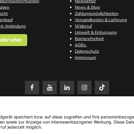
Bildungseinrichtungen
Newsletter
ragen
News & Blog
icht
Zahlungsmöglichkeiten
tenkauf
Versandkosten
& Lieferung
nt-Anbindung
Widerruf
Umwelt & Entsorgung
Barrierefreiheit
iderrufen
AGBs
Datenschutz
Impressum
setzl. Mehrwertsteuer zzgl.
Versandkosten
. Änderungen und Irrtümer vorbehalten. N
© 2026 3Dmensionals / PONTIALIS GmbH & Co. KG - All Rights Reserved.​