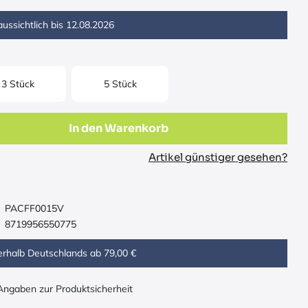
ussichtlich bis
12.08.2026
3 Stück
5 Stück
In den Warenkorb
Artikel günstiger gesehen?
PACFF0015V
8719956550775
erhalb Deutschlands ab 79,00 €
 Angaben zur Produktsicherheit