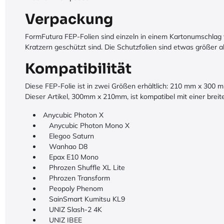
Verpackung
FormFutura FEP-Folien sind einzeln in einem Kartonumschlag ver
Kratzern geschützt sind. Die Schutzfolien sind etwas größer a
Kompatibilität
Diese FEP-Folie ist in zwei Größen erhältlich: 210 mm x 300 
Dieser Artikel, 300mm x 210mm, ist kompatibel mit einer breit
Anycubic Photon X
Anycubic Photon Mono X
Elegoo Saturn
Wanhao D8
Epax E10 Mono
Phrozen Shuffle XL Lite
Phrozen Transform
Peopoly Phenom
SainSmart Kumitsu KL9
UNIZ Slash-2 4K
UNIZ IBEE