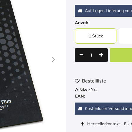
Auf Lager, Lieferung vora
Anzahl
1 Stück
Bestellliste
Artikel-Nr.:
EAN:
Kostenloser Versand inn
Herstellerkontakt - EU