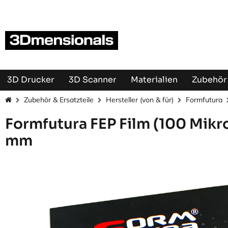
Zum Inhalt springen
3D Drucker
3D Scanner
Materialien
Zubehör 
Zubehör & Ersatzteile
Hersteller (von & für)
Formfutura
Formfutura FEP Film (100 Mikr
mm