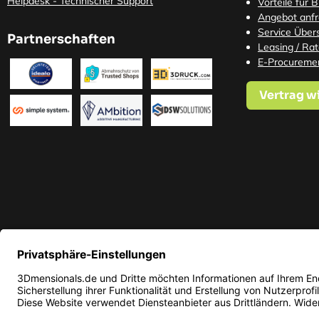
Helpdesk - Technischer Support
Vorteile für 
Angebot anf
Service Übers
Partnerschaften
Leasing / Ra
E-Procureme
Vertrag w
* Alle Preise in EUR inkl. ge