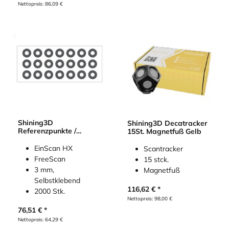
Nettopreis:
86,09
€
Shining3D
Shining3D Decatracker
Referenzpunkte /
15St. Magnetfuß Gelb
Targets für EinScan HX
/ FreeScan (2000 Stk.)
EinScan HX
Scantracker
FreeScan
15 stck.
3 mm,
Magnetfuß
Selbstklebend
116,62
€
2000 Stk.
Nettopreis:
98,00
€
76,51
€
Nettopreis:
64,29
€