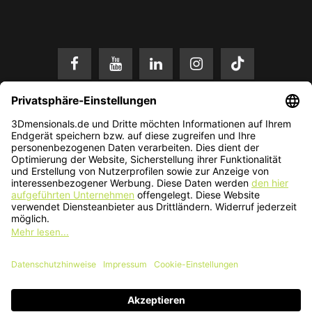
* Alle Preise in EUR inkl. gesetzl. Mehrwertsteuer zzgl.
Versandkosten
.
Änderungen und Irrtümer vorbehalten. Nur solange der Vorrat reicht.
© 2026 3Dmensionals / PONTIALIS GmbH & Co. KG - All Rights Reserved.​
Kundenbewertung