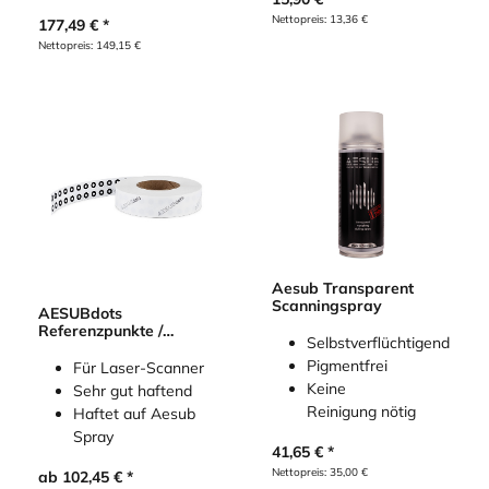
Nettopreis:
13,36
€
177,49
€
Nettopreis:
149,15
€
Aesub Transparent
Scanningspray
AESUBdots
Referenzpunkte /
Selbstverflüchtigend
Targets retro
Pigmentfrei
Für Laser-Scanner
Keine
Sehr gut haftend
Reinigung nötig
Haftet auf Aesub
Spray
41,65
€
Nettopreis:
35,00
€
ab
102,45
€