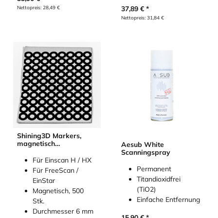
Nettopreis:
28,49
€
37,89
€
Nettopreis:
31,84
€
Shining3D Markers,
magnetisch
Aesub White
(Referenzpunkte /
Scanningspray
Targets) für 3D-
Für Einscan H / HX
Scanner, (500 Stk.)
Permanent
Für FreeScan /
Titandioxidfrei
EinStar
(TiO2)
Magnetisch, 500
Einfache Entfernung
Stk.
Durchmesser 6 mm
15,90
€