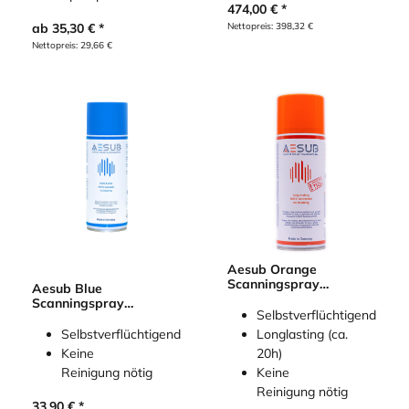
474,00
€
Nettopreis:
398,32
€
ab
35,30
€
Nettopreis:
29,66
€
Aesub Orange
Scanningspray
Aesub Blue
(selbstverflüchtigend)
Scanningspray
Selbstverflüchtigend
(selbstverflüchtigend)
Selbstverflüchtigend
Longlasting (ca.
Keine
20h)
Reinigung nötig
Keine
Reinigung nötig
33,90
€