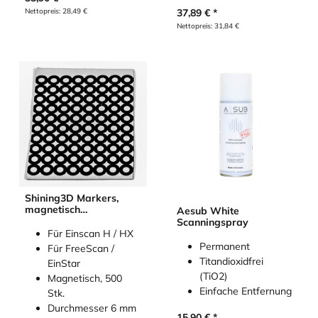
Nettopreis:
28,49
€
37,89
€
Nettopreis:
31,84
€
Shining3D Markers,
magnetisch
Aesub White
(Referenzpunkte /
Scanningspray
Targets) für 3D-
Für Einscan H / HX
Scanner, (500 Stk.)
Permanent
Für FreeScan /
Titandioxidfrei
EinStar
(TiO2)
Magnetisch, 500
Einfache Entfernung
Stk.
Durchmesser 6 mm
15,90
€