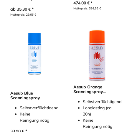
474,00
€
Nettopreis:
398,32
€
ab
35,30
€
Nettopreis:
29,66
€
Aesub Orange
Scanningspray
Aesub Blue
(selbstverflüchtigend)
Scanningspray
Selbstverflüchtigend
(selbstverflüchtigend)
Selbstverflüchtigend
Longlasting (ca.
Keine
20h)
Reinigung nötig
Keine
Reinigung nötig
33,90
€