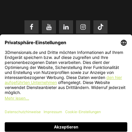
* Alle Preise in EUR inkl. gesetzl. Mehrwertsteuer zzgl.
Versandkosten
.
Änderungen und Irrtümer vorbehalten. Nur solange der Vorrat reicht.
© 2026 3Dmensionals / PONTIALIS GmbH & Co. KG - All Rights Reserved.​
Kundenbewertung