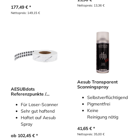
Nettopreis:
13,36
€
177,49
€
Nettopreis:
149,15
€
Aesub Transparent
Scanningspray
AESUBdots
Referenzpunkte /
Selbstverflüchtigend
Targets retro
Pigmentfrei
Für Laser-Scanner
Keine
Sehr gut haftend
Reinigung nötig
Haftet auf Aesub
Spray
41,65
€
Nettopreis:
35,00
€
ab
102,45
€