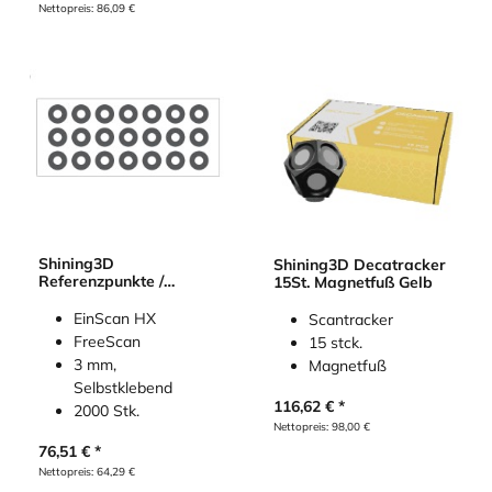
Nettopreis:
86,09
€
Shining3D
Shining3D Decatracker
Referenzpunkte /
15St. Magnetfuß Gelb
Targets für EinScan HX
/ FreeScan (2000 Stk.)
EinScan HX
Scantracker
FreeScan
15 stck.
3 mm,
Magnetfuß
Selbstklebend
116,62
€
2000 Stk.
Nettopreis:
98,00
€
76,51
€
Nettopreis:
64,29
€