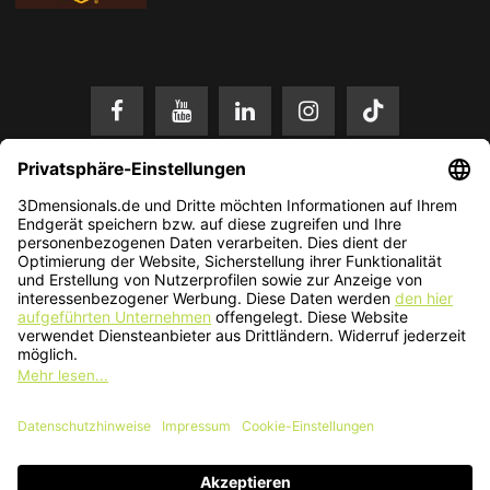
* Alle Preise in EUR inkl. gesetzl. Mehrwertsteuer zzgl.
Versandkosten
.
Änderungen und Irrtümer vorbehalten. Nur solange der Vorrat reicht.
© 2026 3Dmensionals / PONTIALIS GmbH & Co. KG - All Rights Reserved.​
Kundenbewertung