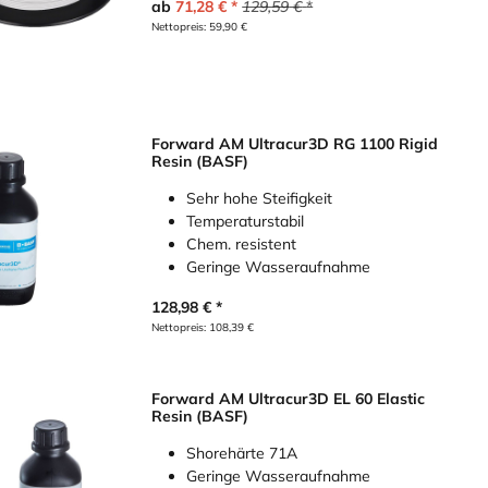
ab
71,28
€
129,59
€
Nettopreis:
59,90
€
Forward AM Ultracur3D RG 1100 Rigid
Resin (BASF)
Sehr hohe Steifigkeit
Temperaturstabil
Chem. resistent
Geringe Wasseraufnahme
128,98
€
Nettopreis:
108,39
€
Forward AM Ultracur3D EL 60 Elastic
Resin (BASF)
Shorehärte 71A
Geringe Wasseraufnahme