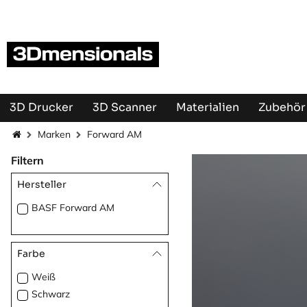
Zum Inhalt springen
3D Drucker
3D Scanner
Materialien
Zubehör 
Marken
Forward AM
Filtern
Hersteller
BASF Forward AM
Farbe
Weiß
Schwarz