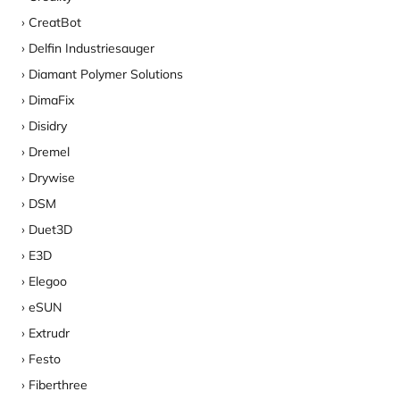
CreatBot
Delfin Industriesauger
Diamant Polymer Solutions
DimaFix
Disidry
Dremel
Drywise
DSM
Duet3D
E3D
Elegoo
eSUN
Extrudr
Festo
Fiberthree