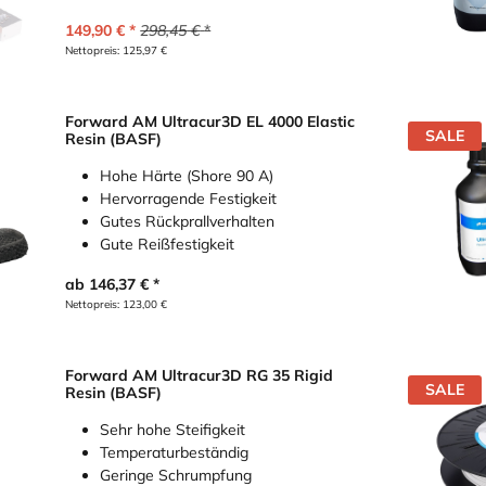
149,90
€
298,45
€
Nettopreis:
125,97
€
Forward AM Ultracur3D EL 4000 Elastic
SALE
Resin (BASF)
Hohe Härte (Shore 90 A)
Hervorragende Festigkeit
Gutes Rückprallverhalten
Gute Reißfestigkeit
ab
146,37
€
Nettopreis:
123,00
€
Forward AM Ultracur3D RG 35 Rigid
SALE
Resin (BASF)
Sehr hohe Steifigkeit
Temperaturbeständig
Geringe Schrumpfung