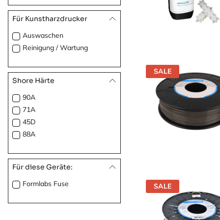
Für Kunstharzdrucker
Auswaschen
Reinigung / Wartung
SALE
Shore Härte
90A
71A
45D
88A
Für diese Geräte:
Formlabs Fuse
SALE