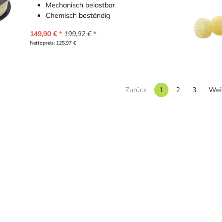
Mechanisch belastbar
Chemisch beständig
149,90
€
199,92
€
Nettopreis:
125,97
€
Zurück
1
2
3
Wei