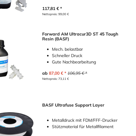
117,81
€
Nettopreis:
99,00
€
Forward AM Ultracur3D ST 45 Tough
Resin (BASF)
Mech. belastbar
Schneller Druck
Gute Nachbearbeitung
ab
87,00
€
106,95
€
Nettopreis:
73,11
€
BASF Ultrafuse Support Layer
Metalldruck mit FDM/FFF-Drucker
Stützmaterial für Metallfilament