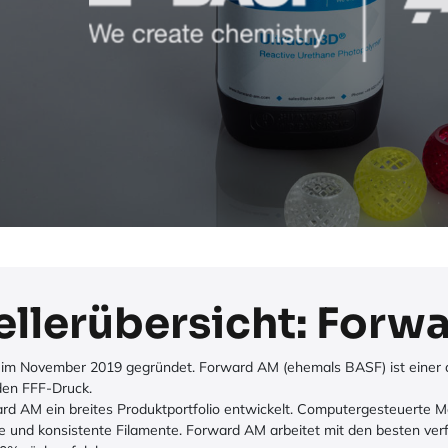
ellerübersicht: Forw
m November 2019 gegründet. Forward AM (ehemals BASF) ist einer der
den FFF-Druck.
rd AM ein breites Produktportfolio entwickelt. Computergesteuerte Ma
e und konsistente Filamente. Forward AM arbeitet mit den besten ver