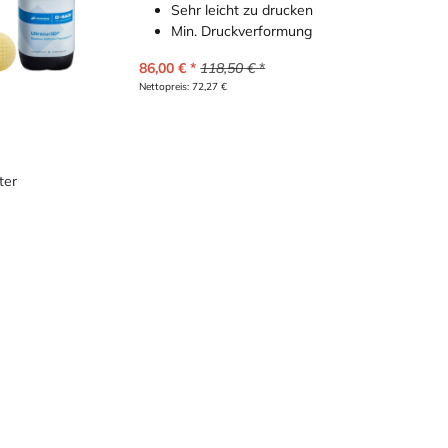
Sehr leicht zu drucken
Min. Druckverformung
86,00
€
118,50
€
Nettopreis:
72,27
€
ter