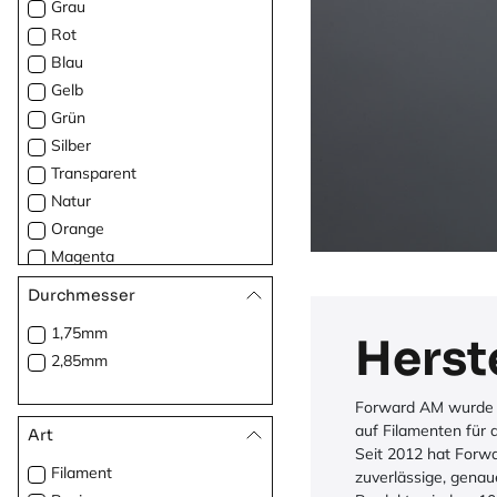
Grau
Rot
Blau
Gelb
Grün
Silber
Transparent
Natur
Orange
Magenta
Durchmesser
1,75mm
Herst
2,85mm
Forward AM wurde i
auf Filamenten für 
Art
Seit 2012 hat Forwa
Filament
zuverlässige, genau