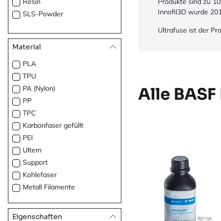
Resin
Produkte sind zu 10
Innofil3D wurde 20
SLS-Powder
Ultrafuse ist der P
Material
PLA
TPU
PA (Nylon)
Alle BASF
PP
TPC
Karbonfaser gefüllt
PEI
Ultem
Support
Kohlefaser
Metall Filamente
Eigenschaften