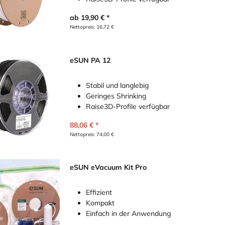
ab
19,90
€
Nettopreis:
16,72
€
eSUN PA 12
Stabil und langlebig
Geringes Shrinking
Raise3D-Profile verfügbar
88,06
€
Nettopreis:
74,00
€
eSUN eVacuum Kit Pro
Effizient
Kompakt
Einfach in der Anwendung