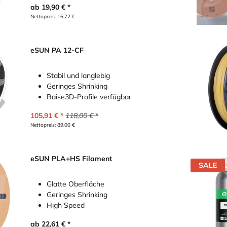
ab
19,90
€
Nettopreis:
16,72
€
eSUN PA 12-CF
Stabil und langlebig
Geringes Shrinking
Raise3D-Profile verfügbar
105,91
€
118,00
€
Nettopreis:
89,00
€
eSUN PLA+HS Filament
SALE
Glatte Oberfläche
Geringes Shrinking
High Speed
ab
22,61
€