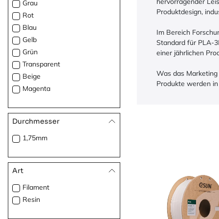
hervorragender Lei
Grau
Produktdesign, indus
Rot
Blau
Im Bereich Forschun
Gelb
Standard für PLA-3D
Grün
einer jährlichen Pro
Transparent
Was das Marketing 
Beige
Produkte werden in
Magenta
Durchmesser
1,75mm
Art
Filament
Resin