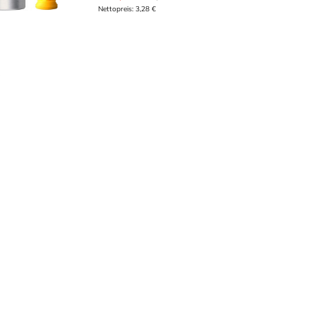
Nettopreis:
3,28
€
r