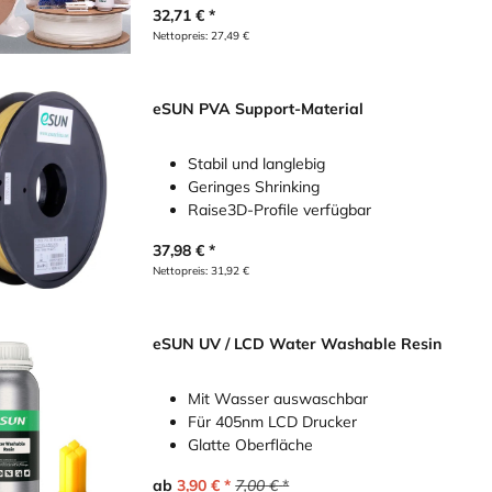
32,71
€
Nettopreis:
27,49
€
eSUN PVA Support-Material
Stabil und langlebig
Geringes Shrinking
Raise3D-Profile verfügbar
37,98
€
Nettopreis:
31,92
€
eSUN UV / LCD Water Washable Resin
Mit Wasser auswaschbar
Für 405nm LCD Drucker
Glatte Oberfläche
ab
3,90
€
7,00
€