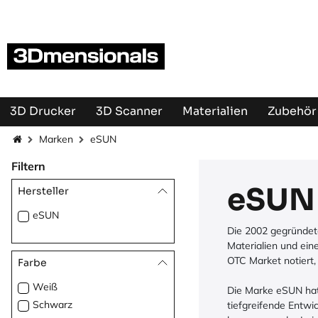
Zum Inhalt springen
3D Drucker
3D Scanner
Materialien
Zubehör 
Marken
eSUN
Filtern
eSUN
Hersteller
eSUN
Die 2002 gegründete
Materialien und ei
OTC Market notiert,
Farbe
Weiß
Die Marke eSUN hat 
Schwarz
tiefgreifende Entwi