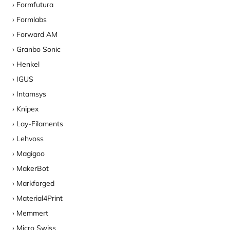
Formfutura
Formlabs
Forward AM
Granbo Sonic
Henkel
IGUS
Intamsys
Knipex
Lay-Filaments
Lehvoss
Magigoo
MakerBot
Markforged
Material4Print
Memmert
Micro Swiss