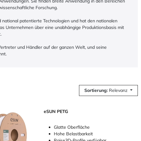
n Anwendungen. Sie finden breite Anwendung in den Bereichen
 wissenschaftliche Forschung.
 national patentierte Technologien und hat den nationalen
 das Unternehmen über eine unabhängige Produktionsbasis mit
.
ertreter und Händler auf der ganzen Welt, und seine
nnt.
Sortierung:
Relevanz
eSUN PETG
Glatte Oberfläche
Hohe Belastbarkeit
Raise3D-Profile verfügbar