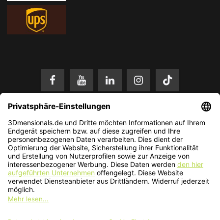
* Alle Preise in EUR inkl. gesetzl. Mehrwertsteuer zzgl.
Versandkosten
.
Änderungen und Irrtümer vorbehalten. Nur solange der Vorrat reicht.
© 2026 3Dmensionals / PONTIALIS GmbH & Co. KG - All Rights Reserved.​
Kundenbewertung