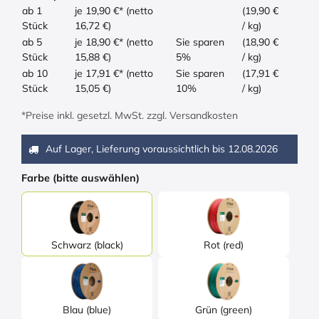
ab 1
je 19,90 €* (netto
(19,90 €
Stück
16,72 €)
/ kg)
ab 5
je 18,90 €* (netto
Sie sparen
(18,90 €
Stück
15,88 €)
5%
/ kg)
ab 10
je 17,91 €* (netto
Sie sparen
(17,91 €
Stück
15,05 €)
10%
/ kg)
*Preise inkl. gesetzl. MwSt. zzgl. Versandkosten
Auf Lager, Lieferung voraussichtlich bis
12.08.2026
Farbe (bitte auswählen)
Schwarz (black)
Rot (red)
Blau (blue)
Grün (green)