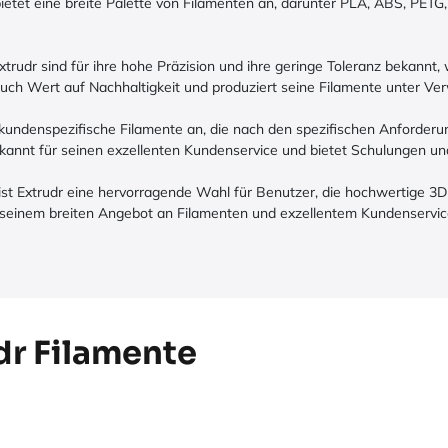
tet eine breite Palette von Filamenten an, darunter PLA, ABS, PETG,
xtrudr sind für ihre hohe Präzision und ihre geringe Toleranz bekannt,
uch Wert auf Nachhaltigkeit und produziert seine Filamente unter V
 kundenspezifische Filamente an, die nach den spezifischen Anforder
annt für seinen exzellenten Kundenservice und bietet Schulungen un
 Extrudr eine hervorragende Wahl für Benutzer, die hochwertige 3D-D
t seinem breiten Angebot an Filamenten und exzellentem Kundenservice 
dr Filamente