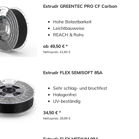
Extrudr GREENTEC PRO CF Carbon
Hohe Belastbarkeit
Leichtbauweise
REACH & Rohs
ab
49,50
€
Nettopreis:
41,60
€
Extrudr FLEX SEMISOFT 85A
Sehr schlag- und bruchfest
Halogenfrei
UV-beständig
34,50
€
Nettopreis:
28,99
€