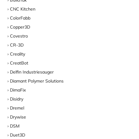
BuildTak
CNC Kitchen
ColorFabb
Copper3D
Covestro
CR-3D
Creality
CreatBot
Delfin Industriesauger
Diamant Polymer Solutions
DimaFix
Disidry
Dremel
Drywise
DSM
Duet3D