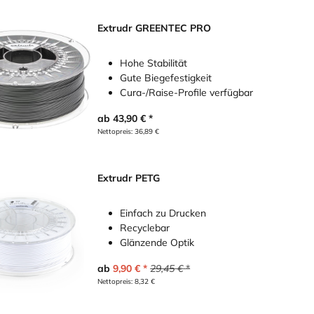
Extrudr GREENTEC PRO
Hohe Stabilität
Gute Biegefestigkeit
Cura-/Raise-Profile verfügbar
ab
43,90
€
Nettopreis:
36,89
€
Extrudr PETG
Einfach zu Drucken
Recyclebar
Glänzende Optik
ab
9,90
€
29,45
€
Nettopreis:
8,32
€