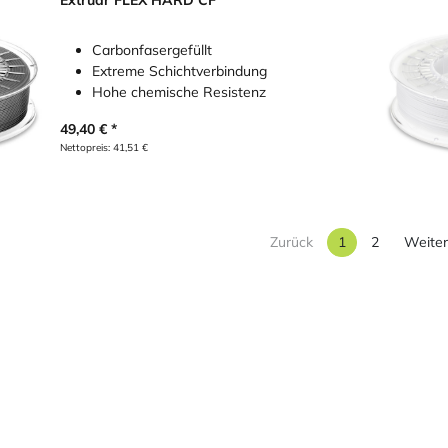
Extrudr FLEX HARD CF
Carbonfasergefüllt
Extreme Schichtverbindung
Hohe chemische Resistenz
49,40
€
Nettopreis:
41,51
€
Zurück
1
2
Weite