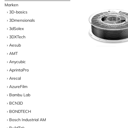
Marken
3D-basics
3Dmensionals
3dSolex
3DXTech
Aesub
AMT
Anycubic
AprintaPro
Arecal
AzureFilm
Bambu Lab
BCN3D
BONDTECH
Bosch Industrial AM