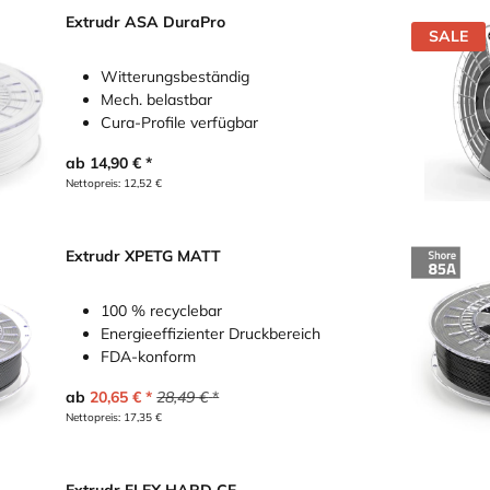
Extrudr ASA DuraPro
SALE
Witterungsbeständig
Mech. belastbar
Cura-Profile verfügbar
ab
14,90
€
Nettopreis:
12,52
€
Extrudr XPETG MATT
100 % recyclebar
Energieeffizienter Druckbereich
FDA-konform
ab
20,65
€
28,49
€
Nettopreis:
17,35
€