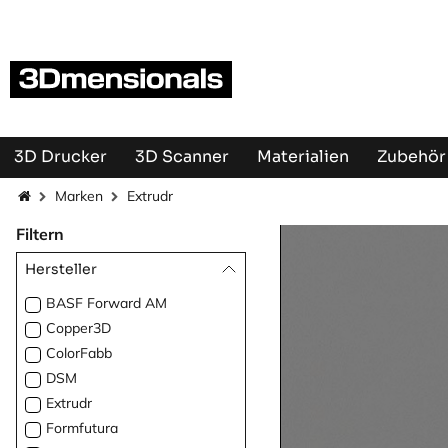
Zum Inhalt springen
3D Drucker
3D Scanner
Materialien
Zubehör 
Marken
Extrudr
Filtern
Hersteller
BASF Forward AM
Copper3D
ColorFabb
DSM
Extrudr
Formfutura