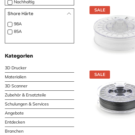
Nachhaltig
Dekorativ
SALE
Shore Härte
Leicht
98A
Matt
85A
Glänzend
Metallic
Neonfarben
Kategorien
3D Drucker
SALE
Materialien
3D Scanner
Zubehör & Ersatzteile
Schulungen & Services
Angebote
Entdecken
Branchen