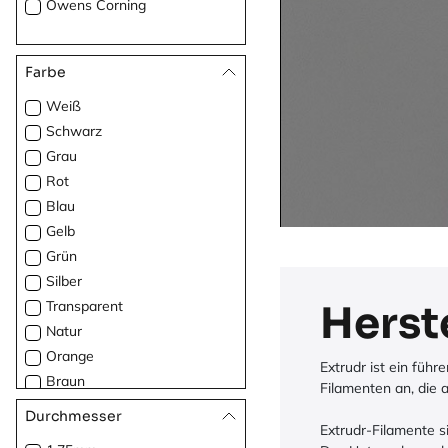
Owens Corning
Farbe
Weiß
Schwarz
Grau
Rot
Blau
Gelb
Grün
Silber
Transparent
Herst
Natur
Orange
Extrudr ist ein füh
Braun
Filamenten an, die
Lila
Durchmesser
Extrudr-Filamente s
Türkis