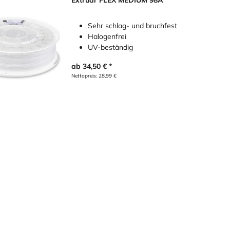
Extrudr FLEX MEDIUM 98A
Sehr schlag- und bruchfest
Halogenfrei
UV-beständig
ab
34,50
€
Nettopreis:
28,99
€
r