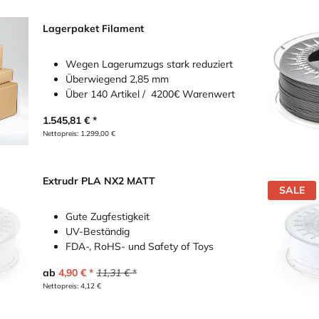
Lagerpaket Filament
Wegen Lagerumzugs stark reduziert
Überwiegend 2,85 mm
Über 140 Artikel / 4200€ Warenwert
1.545,81
€
Nettopreis:
1.299,00
€
Extrudr PLA NX2 MATT
SALE
Gute Zugfestigkeit
UV-Beständig
FDA-, RoHS- und Safety of Toys
ab
4,90
€
11,31
€
Nettopreis:
4,12
€