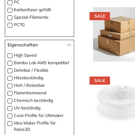
PC
Karbonfaser gefüllt
SALE
Spezial-Filamente
PCTG
Eigenschaften
High Speed
Bambu Lab AMS kompatibel
Dehnbar / Flexible
Hitzebeständig
SALE
Hart / Belastbar
Flammhemmend
Chemisch beständig
UV-beständig
Cura-Profile für Ultimaker
Idea Maker Profile für
Raise3D