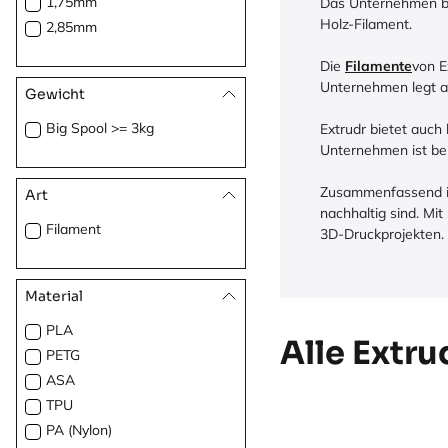
1,75mm
Das Unternehmen bie
Magenta
Holz-Filament.
2,85mm
Gold
Metall
Die
Filamente
von E
Unternehmen legt a
Gewicht
Big Spool >= 3kg
Extrudr bietet auch
Unternehmen ist bek
Zusammenfassend ist
Art
nachhaltig sind. Mi
Filament
3D-Druckprojekten.
Material
PLA
Alle Extru
PETG
ASA
TPU
PA (Nylon)