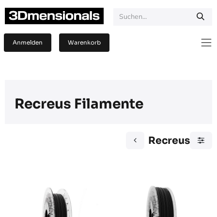
Zum Inhalt springen
Anmelden
Warenkorb
Recreus Filamente
Recreus