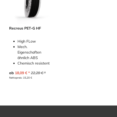
Recreus PET-G HF
High FLow
Mech.
Eigenschaften
ähnlich ABS
Chemisch resistent
ab
18,09
€
22,28
€
Nettopreis:
15,20
€