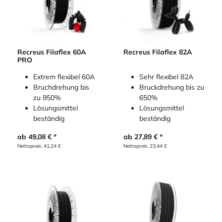
Recreus Filaflex 60A
Recreus Filaflex 82A
PRO
Extrem flexibel 60A
Sehr flexibel 82A
Bruchdrehung bis
Bruckdrehung bis zu
zu 950%
650%
Lösungsmittel
Lösungsmittel
beständig
beständig
ab
49,08
€
ab
27,89
€
Nettopreis:
41,24
€
Nettopreis:
23,44
€