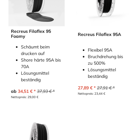
Recreus Filaflex 95
Recreus Filaflex 95A
Foamy
Schäumt beim
Flexibel 95A
drucken auf
Bruchdrehung bis
Shore härte 95A bis
zu 500%
70A
Lösungsmittel
Lösungsmittel
beständig
beständig
27,89
€
27,91
€
ab
34,51
€
37,93
€
Nettopreis:
23,44
€
Nettopreis:
29,00
€