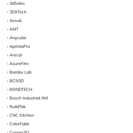
3dSolex
3DXTech
Aesub
AMT
Anycubic
AprintaPro
Arecal
AzureFilm
Bambu Lab
BCN3D
BONDTECH
Bosch Industrial AM
BuildTak
CNC Kitchen
ColorFabb
Copper3D