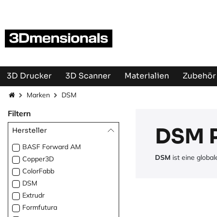
Zum Inhalt springen
3D Drucker
3D Scanner
Materialien
Zubehör 
Marken
DSM
Filtern
DSM 
Hersteller
BASF Forward AM
DSM
ist eine globa
Copper3D
ColorFabb
DSM
Extrudr
Formfutura