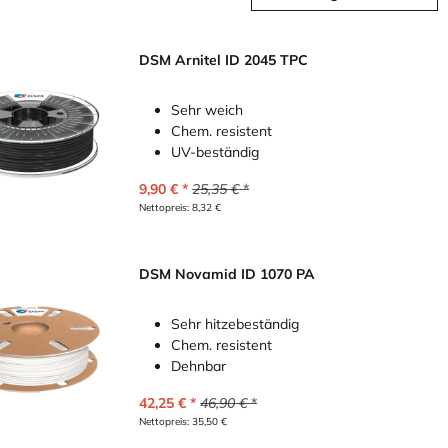
DSM Arnitel ID 2045 TPC
Sehr weich
Chem. resistent
UV-beständig
9,90
€
25,35
€
Nettopreis:
8,32
€
DSM Novamid ID 1070 PA
Sehr hitzebeständig
Chem. resistent
Dehnbar
42,25
€
46,90
€
Nettopreis:
35,50
€