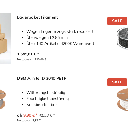
Lagerpaket Filament
SALE
Wegen Lagerumzugs stark reduziert
Überwiegend 2,85 mm
Über 140 Artikel / 4200€ Warenwert
1.545,81
€
Nettopreis:
1.299,00
€
DSM Arnite ID 3040 PETP
SALE
Witterungsbeständig
Feuchtigkeitsbeständig
Nachbearbeitbar
ab
9,90
€
41,53
€
Nettopreis:
8,32
€