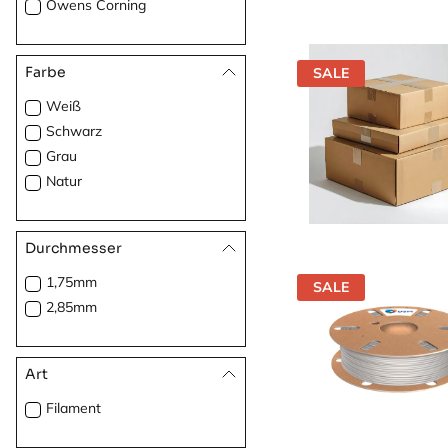
Owens Corning
Farbe
SALE
Weiß
Schwarz
Grau
Natur
Durchmesser
1,75mm
SALE
2,85mm
Art
Filament