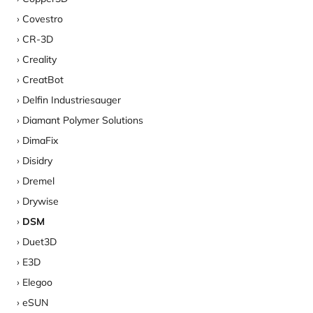
Covestro
CR-3D
Creality
CreatBot
Delfin Industriesauger
Diamant Polymer Solutions
DimaFix
Disidry
Dremel
Drywise
DSM
Duet3D
E3D
Elegoo
eSUN