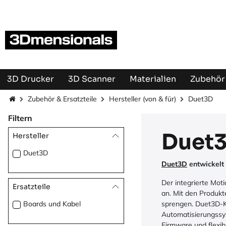
Zum Inhalt springen
3D Drucker
3D Scanner
Materialien
Zubehör 
Zubehör & Ersatzteile
Hersteller (von & für)
Duet3D
Filtern
Duet3
Hersteller
Duet3D
Duet3D
entwickelt
Der integrierte Mot
Ersatzteile
an. Mit den Produkt
Boards und Kabel
sprengen. Duet3D-K
Automatisierungssys
Firmware und flexib