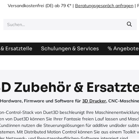
Versandkostenfrei
(DE) ab 79 €* |
Beratungsgespräch anfragen
| 
& Ersatzteile
Schulungen & Services
% Angebote
D Zubehör & Ersatzte
 Hardware, Firmware und Software für
3D Drucker
, CNC-Maschine
ion-Control-Stack von Duet3D beschleunigt Ihre Maschinenentwicklung m
en von Duet3D können Sie Ihrer Fantasie freien Lauf lassen und Masc
und:innen nutzen die Steuerungslösungen für additive und/oder subt
temen. Mit Distributed Motion Control können Sie aus einem Toolkit 
ler Netzwerk- und Benutzeroberflächen-Software integriert sind.