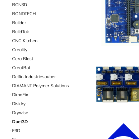
BCN3D
BONDTECH
Builder
BuildTak
CNC Kitchen
Creality
Cera Blast
CreatBot
Delfin Industriesauber
DIAMANT Polymer Solutions
DimaFix
Disidry
Drywise
Duet3D
E3D