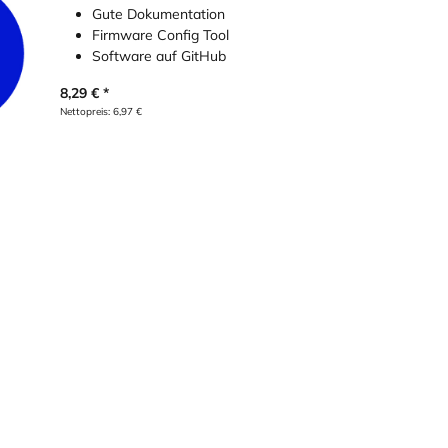
Gute Dokumentation
Firmware Config Tool
Software auf GitHub
8,29
€
Nettopreis:
6,97
€