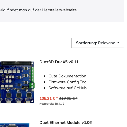
ial findet man auf der
Herstellerwebseite
.
Sortierung:
Relevanz
Duet3D DueX5 v0.11
Gute Dokumentation
Firmware Config Tool
Software auf GitHub
105,21
€
119,00
€
Nettopreis:
88,41
€
Duet Ethernet Module v1.06