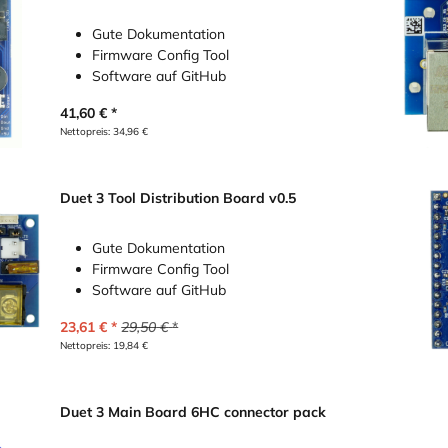
Gute Dokumentation
Firmware Config Tool
Software auf GitHub
41,60
€
Nettopreis:
34,96
€
Duet 3 Tool Distribution Board v0.5
Gute Dokumentation
Firmware Config Tool
Software auf GitHub
23,61
€
29,50
€
Nettopreis:
19,84
€
Duet 3 Main Board 6HC connector pack