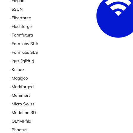
Elegoo
eSUN
Fiberthree
Flashforge
Formfutura
Formlabs SLA
Formlabs SLS
igus (iglidur)
Knipex
Magigoo
Markforged
Memmert
Micro Swiss
Modefine 3D
OLYMPfila
Phaetus