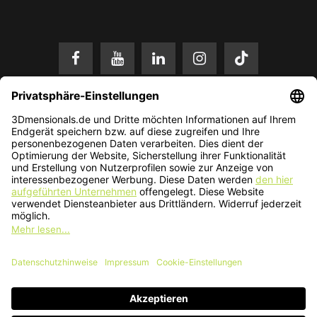
* Alle Preise in EUR inkl. gesetzl. Mehrwertsteuer zzgl.
Versandkosten
.
Änderungen und Irrtümer vorbehalten. Nur solange der Vorrat reicht.
© 2026 3Dmensionals / PONTIALIS GmbH & Co. KG - All Rights Reserved.​
Kundenbewertung