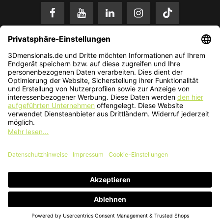
* Alle Preise in EUR inkl. gesetzl. Mehrwertsteuer zzgl.
Versandkosten
.
Änderungen und Irrtümer vorbehalten. Nur solange der Vorrat reicht.
© 2026 3Dmensionals / PONTIALIS GmbH & Co. KG - All Rights Reserved.​
Kundenbewertung