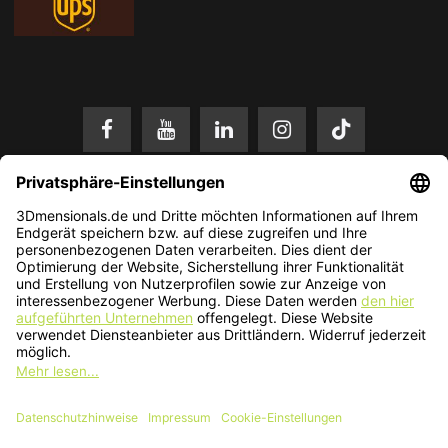
* Alle Preise in EUR inkl. gesetzl. Mehrwertsteuer zzgl.
Versandkosten
.
Änderungen und Irrtümer vorbehalten. Nur solange der Vorrat reicht.
© 2026 3Dmensionals / PONTIALIS GmbH & Co. KG - All Rights Reserved.​
Kundenbewertung