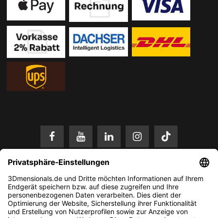
* Alle Preise in EUR inkl. gesetzl. Mehrwertsteuer zzgl.
Versandkosten
.
Änderungen und Irrtümer vorbehalten. Nur solange der Vorrat reicht.
© 2026 3Dmensionals / PONTIALIS GmbH & Co. KG - All Rights Reserved.​