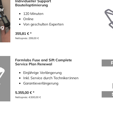
Individueller Support
Bauteiloptimierung
120 Minuten
Online
Von geschulten Experten
355,81
€
Nettopreis:
299,00
€
Formlabs Fuse and Sift Complete
Service Plan Renewal
Einjährige Verlängerung
Inkl. Service durch Techniker:innen
Garantieverlängerung
5.355,00
€
Nettopreis:
4.500,00
€