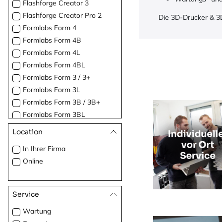
Flashforge Creator 3
Flashforge Creator Pro 2
Die 3D-Drucker & 3
Formlabs Form 4
Formlabs Form 4B
Formlabs Form 4L
Formlabs Form 4BL
Formlabs Form 3 / 3+
Formlabs Form 3L
Formlabs Form 3B / 3B+
Formlabs Form 3BL
Formlabs Form 2
Location
Formlabs Fuse 1+ 30W
In Ihrer Firma
Formlabs Fuse 1
Online
Formlabs Fuse
Formlabs Fuse Blast
Formlabs Fuse Sift
Service
Intamsys Funmat HT
Wartung
Enhanced