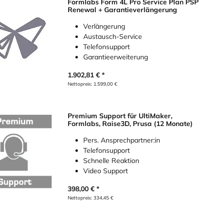
Formlabs Form 4L Pro Service Plan PSP
Renewal + Garantieverlängerung
Verlängerung
Austausch-Service
Telefonsupport
Garantieerweiterung
1.902,81
€
Nettopreis:
1.599,00
€
Premium Support für UltiMaker,
Formlabs, Raise3D, Prusa (12 Monate)
Pers. Ansprechpartner:in
Telefonsupport
Schnelle Reaktion
Video Support
398,00
€
Nettopreis:
334,45
€