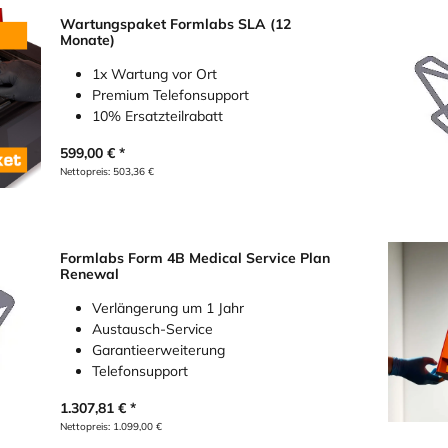
Wartungspaket Formlabs SLA (12
Monate)
1x Wartung vor Ort
Premium Telefonsupport
10% Ersatzteilrabatt
599,00
€
Nettopreis:
503,36
€
Formlabs Form 4B Medical Service Plan
Renewal
Verlängerung um 1 Jahr
Austausch-Service
Garantieerweiterung
Telefonsupport
1.307,81
€
Nettopreis:
1.099,00
€