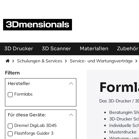
Zum Inhalt springen
3D Drucker
3D Scanner
Materialien
Zubehör 
Schulungen & Services
Service- und Wartungsverträge
Filtern
Forml
Hersteller
Formlabs
Das 3D-Drucker / 3D
Beratungim Sho
Für diese Geräte:
3D-Drucker Sch
Dremel DigiLab 3D45
Individuelle Sc
Musterdrucke
Flashforge Guider 3
Wartungs- und