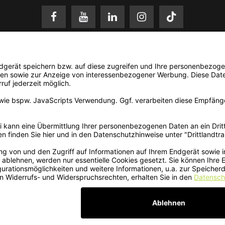
setzl. Mehrwertsteuer zzgl.
Versandkosten
. Änderungen und Irrtümer vorbehalten. N
© 2026 3Dmensionals / PONTIALIS GmbH & Co. KG - All Rights Reserved.​
Kundenbewertung