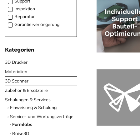
Support
Intamsys Funmat PRO 410
Inspektion
Intamsys
Reparatur
Modix
Garantierverlängerung
Raise3D
Raise3D E2
Raise3D Pro2-Serie
Ultimaker S5
Kategorien
Ultimaker S5 Pro Bundle
3D Drucker
Ultimaker Material Station
Materialien
Ultimaker S3
Ultimaker 2+ Connect
3D Scanner
Ultimaker 3
Zubehör & Ersatzteile
Ultimaker 3E
Schulungen & Services
Ultimaker 2+
Einweisung & Schulung
Ultimaker 2+E
Service- und Wartungsverträge
Ultimaker
Formlabs
Raise3D