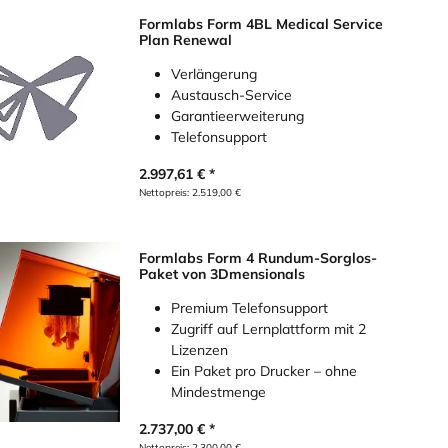
Formlabs Form 4BL Medical Service
Plan Renewal
Verlängerung
Austausch-Service
Garantieerweiterung
Telefonsupport
2.997,61
€
Nettopreis:
2.519,00
€
Formlabs Form 4 Rundum-Sorglos-
Paket von 3Dmensionals
Premium Telefonsupport
Zugriff auf Lernplattform mit 2
Lizenzen
Ein Paket pro Drucker – ohne
Mindestmenge
2.737,00
€
Nettopreis:
2.300,00
€