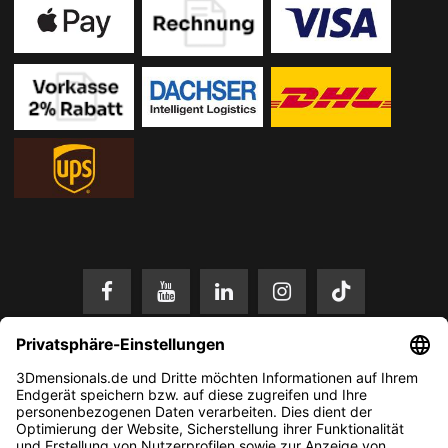
* Alle Preise in EUR inkl. gesetzl. Mehrwertsteuer zzgl.
Versandkosten
.
Änderungen und Irrtümer vorbehalten. Nur solange der Vorrat reicht.
© 2026 3Dmensionals / PONTIALIS GmbH & Co. KG - All Rights Reserved.​