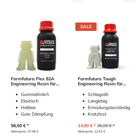
SALE
Formfutura Flex 82A
Formfutura Tough
Engineering Resin für
Engineering Resin für
LCD-Drucker
LCD-Drucker
Gummiähnlich
Schlagzäh
Elastisch
Langlebig
Haltbar
Ermüdungsbeständig
Gute Dämpfung
Kratzfest
56,50
€
14,90
€
36,00
€
Nettopreis:
47,48
€
Nettopreis:
12,52
€