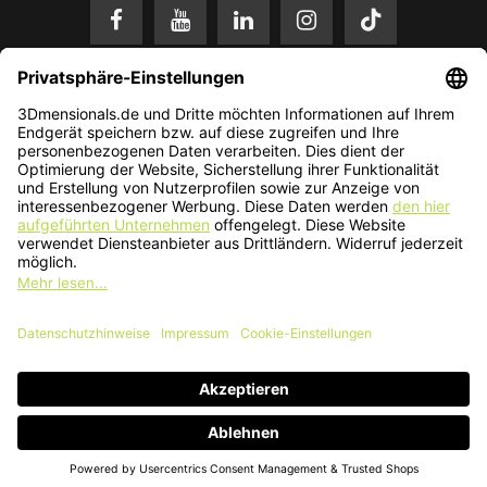
* Alle Preise in EUR inkl. gesetzl. Mehrwertsteuer zzgl.
Versandkosten
.
Änderungen und Irrtümer vorbehalten. Nur solange der Vorrat reicht.
© 2026 3Dmensionals / PONTIALIS GmbH & Co. KG - All Rights Reserved.​
Kundenbewertung