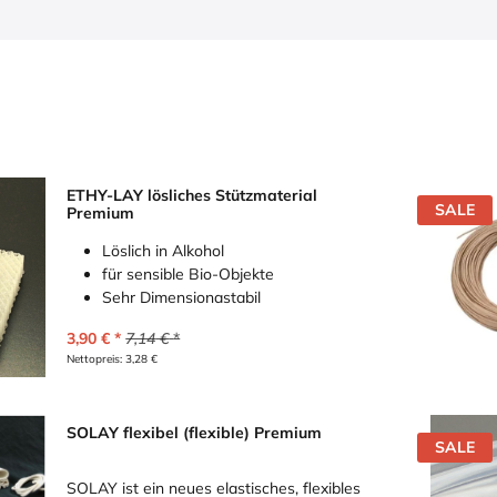
ETHY-LAY lösliches Stützmaterial
SALE
Premium
Löslich in Alkohol
für sensible Bio-Objekte
Sehr Dimensionastabil
3,90
€
7,14
€
Nettopreis:
3,28
€
SOLAY flexibel (flexible) Premium
SALE
SOLAY ist ein neues elastisches, flexibles