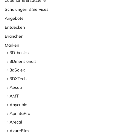
Zubehör & Ersatzteile
Schulungen & Services
Angebote
Entdecken
Branchen
Marken
3D-basics
3Dmensionals
3dSolex
3DXTech
Aesub
AMT
Anycubic
AprintaPro
Arecal
AzureFilm