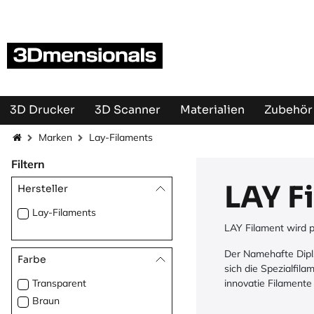
Zum Inhalt springen
3D Drucker
3D Scanner
Materialien
Zubehör 
Marken
Lay-Filaments
Filtern
LAY F
Hersteller
Lay-Filaments
LAY Filament wird p
Der Namehafte Dipl.
Farbe
sich die Spezialfi
Transparent
innovatie Filamente
Braun