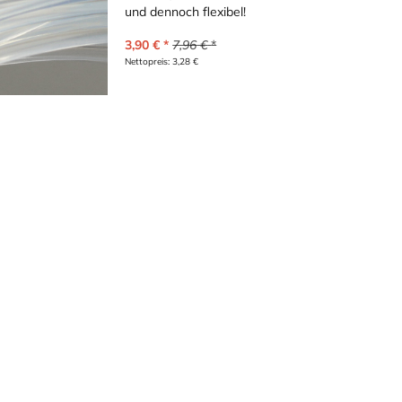
und dennoch flexibel!
3,90
€
7,96
€
Nettopreis:
3,28
€