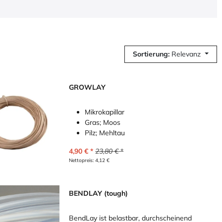
Sortierung:
Relevanz
GROWLAY
Mikrokapillar
Gras; Moos
Pilz; Mehltau
4,90
€
23,80
€
Nettopreis:
4,12
€
BENDLAY (tough)
BendLay ist belastbar, durchscheinend