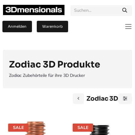
Zum Inhalt springen
Anmelden
Warenkorb
Zodiac 3D Produkte
Zodiac Zubehörteile für ihre 3D Drucker
Zodiac 3D
SALE
SALE