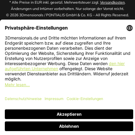
* Alle Preise in EUR inkl. gesetzl. Mehrwertsteuer zzgl.
Versandkosten
.
Änderungen und Irrtümer vorbehalten. Nur solange der Vorrat reicht.
© 2026 3Dmensionals / PONTIALIS GmbH & Co. KG - All Rights Reserved.​
Kundenbewertung