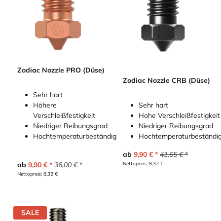
Zodiac Nozzle PRO (Düse)
Zodiac Nozzle CRB (Düse)
Sehr hart
Höhere
Sehr hart
Verschleißfestigkeit
Hohe Verschleißfestigkeit
Niedriger Reibungsgrad
Niedriger Reibungsgrad
Hochtemperaturbeständig
Hochtemperaturbeständi
ab
9,90
€
41,65
€
ab
9,90
€
36,00
€
Nettopreis:
8,32
€
Nettopreis:
8,32
€
SALE