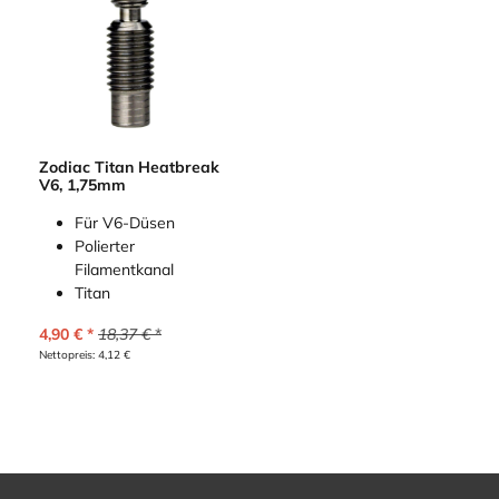
Zodiac Titan Heatbreak
V6, 1,75mm
Für V6-Düsen
Polierter
Filamentkanal
Titan
4,90
€
18,37
€
Nettopreis:
4,12
€