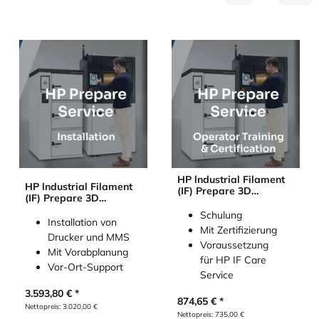
HP lndustrial Filament
HP lndustrial Filament
(IF) Prepare 3D
(IF) Prepare 3D
Services - Operator
Services - Installation
Training and
Schulung
Installation von
Certification
Mit Zertifizierung
Drucker und MMS
Voraussetzung
Mit Vorabplanung
für HP IF Care
Vor-Ort-Support
Service
3.593,80
€
874,65
€
Nettopreis:
3.020,00
€
Nettopreis:
735,00
€