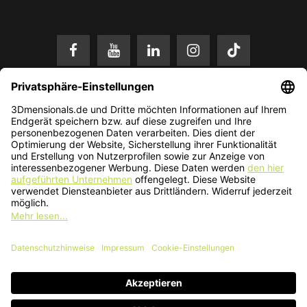
* Alle Preise in EUR inkl. gesetzl. Mehrwertsteuer zzgl.
Versandkosten
.
Änderungen und Irrtümer vorbehalten. Nur solange der Vorrat reicht.
© 2026 3Dmensionals / PONTIALIS GmbH & Co. KG - All Rights Reserved.​
Kundenbewertung