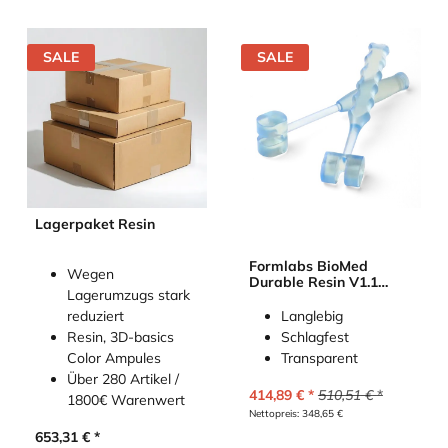
SALE
SALE
Lagerpaket Resin
Formlabs BioMed
Wegen
Durable Resin V1.1
Lagerumzugs stark
(Form 4B)
Langlebig
reduziert
Schlagfest
Resin, 3D-basics
Transparent
Color Ampules
Über 280 Artikel /
414,89
€
510,51
€
1800€ Warenwert
Nettopreis:
348,65
€
653,31
€