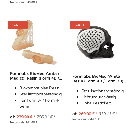
Nettopreis:
549,00
€
SALE
SALE
Formlabs BioMed Amber
Formlabs BioMed White
Medical Resin (Form 4B /
Resin (Form 4B / Form 3B)
Form 3B)
Biokompatibles Resin
Sterilisationsbeständig
Sterilisationsbeständig
Lichtundurchlässig
Für Form 3- / Form 4-
Hohe Festigkeit
Serie
ab
269,90
€
320,11
€
ab
239,90
€
296,31
€
Nettopreis:
226,81
€
Nettopreis:
201,60
€