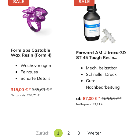
SALE
SALE
Formlabs Castable
Forward AM Ultracur3D
Wax Resin (Form 4)
ST 45 Tough Resin
(BASF)
Wachsvorlagen
Mech. belastbar
Feinguss
Schneller Druck
Scharfe Details
Gute
Nachbearbeitung
315,00
€
355,69
€
Nettopreis:
264,71
€
ab
87,00
€
106,95
€
Nettopreis:
73,11
€
Zurück
1
2
3
Weiter