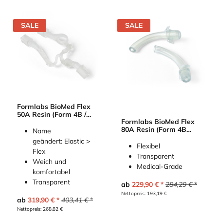
SALE
SALE
Formlabs BioMed Flex
50A Resin (Form 4B /
Formlabs BioMed Flex
3B) (BioMed Elastic
80A Resin (Form 4B
50A)
Name
Form 3B)
geändert: Elastic >
Flexibel
Flex
Transparent
Weich und
Medical-Grade
komfortabel
Transparent
ab
229,90
€
284,29
€
Nettopreis:
193,19
€
ab
319,90
€
403,41
€
Nettopreis:
268,82
€