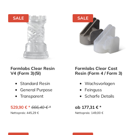
SALE
SALE
Formlabs Clear Resin
Formlabs Clear Cast
V4 (Form 3)(5l)
Resin (Form 4 / Form 3)
Standard Resin
Wachsvorlagen
General Purpose
Feinguss
Transparent
Scharfe Details
529,90
€
666,40
€
ab
177,31
€
Nettopreis:
445,29
€
Nettopreis:
149,00
€