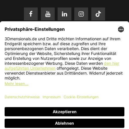
* Alle Preise in EUR inkl. gesetzl. Mehrwertsteuer zzgl.
Versandkosten
.
Änderungen und Irrtümer vorbehalten. Nur solange der Vorrat reicht.
© 2026 3Dmensionals / PONTIALIS GmbH & Co. KG - All Rights Reserved.​
Kundenbewertung