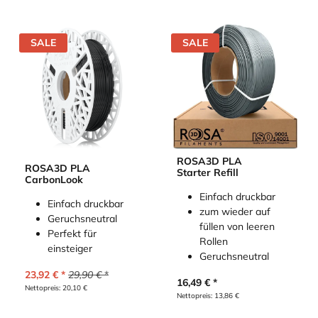
SALE
SALE
ROSA3D PLA
ROSA3D PLA
Starter Refill
CarbonLook
Einfach druckbar
Einfach druckbar
zum wieder auf
Geruchsneutral
füllen von leeren
Perfekt für
Rollen
einsteiger
Geruchsneutral
23,92
€
29,90
€
16,49
€
Nettopreis:
20,10
€
Nettopreis:
13,86
€