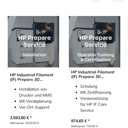
HP lndustrial Filament
HP lndustrial Filament
(IF) Prepare 3D
(IF) Prepare 3D
Services - Operator
Services - Installation
Training and
Schulung
Installation von
Certification
Mit Zertifizierung
Drucker und MMS
Voraussetzung
Mit Vorabplanung
für HP IF Care
Vor-Ort-Support
Service
3.593,80
€
874,65
€
Nettopreis:
3.020,00
€
Nettopreis:
735,00
€