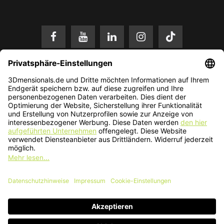
* Alle Preise in EUR inkl. gesetzl. Mehrwertsteuer zzgl.
Versandkosten
.
Änderungen und Irrtümer vorbehalten. Nur solange der Vorrat reicht.
© 2026 3Dmensionals / PONTIALIS GmbH & Co. KG - All Rights Reserved.​
Kundenbewertung