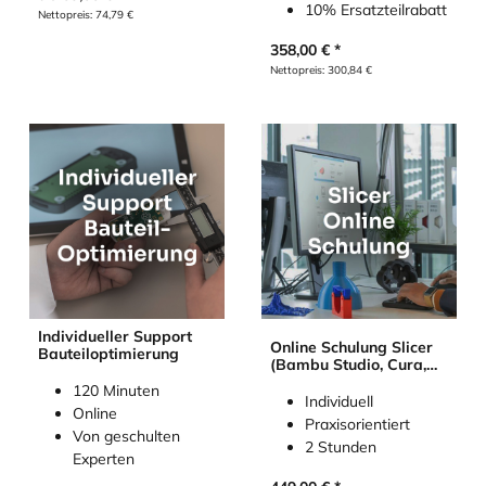
10% Ersatzteilrabatt
Nettopreis:
74,79
€
358,00
€
Nettopreis:
300,84
€
Individueller Support
Online Schulung Slicer
Bauteiloptimierung
(Bambu Studio, Cura,
PrusaSlicer, Simplify3D,
120 Minuten
OrcaSlicer)
Individuell
Online
Praxisorientiert
Von geschulten
2 Stunden
Experten