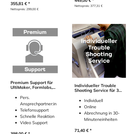
449,00
€
355,81
€
Nettopreis:
377,31
€
Nettopreis:
299,00
€
Premium Support für
Individueller Trouble
UltiMaker, Formlabs,
Shooting Service für 3D
Raise3D, Prusa (12
Drucker (für Bambu
Monate)
Pers.
Lab, Prusa3D,
Individuell
Ansprechpartner:in
Ultimaker etc.)
Online
Telefonsupport
Abrechnung in 30-
Schnelle Reaktion
Minuteneinheiten
Video Support
71,40
€
398,00
€