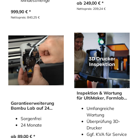
Mindestmenge
ab
249,00
€
Nettopreis:
209,24
€
999,90
€
Nettopreis:
840,25
€
Inspektion & Wartung
für UltiMaker, Formlabs,
Raise3D, Prusa, Bambu
Garantieerweiterung
Lab
Bambu Lab auf 24
Umfangreiche
Monate
Wartung
Sorgenfrei
Überprüfung 3D-
24 Monate
Drucker
Ggf. KVA für Service
ab
89,00
€