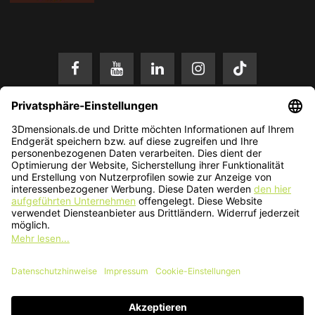
* Alle Preise in EUR inkl. gesetzl. Mehrwertsteuer zzgl.
Versandkosten
.
Änderungen und Irrtümer vorbehalten. Nur solange der Vorrat reicht.
© 2026 3Dmensionals / PONTIALIS GmbH & Co. KG - All Rights Reserved.​
Kundenbewertung