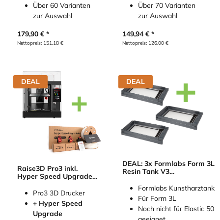
Über 60 Varianten
Über 70 Varianten
zur Auswahl
zur Auswahl
179,90
€
149,94
€
Nettopreis:
151,18
€
Nettopreis:
126,00
€
DEAL
DEAL
DEAL: 3x Formlabs Form 3L
Raise3D Pro3 inkl.
Resin Tank V3
Hyper Speed Upgrade
(Kunstharztank)
Kit
Formlabs Kunstharztank
Pro3 3D Drucker
Für Form 3L
+ Hyper Speed
Noch nicht für Elastic 50
Upgrade
geeignet