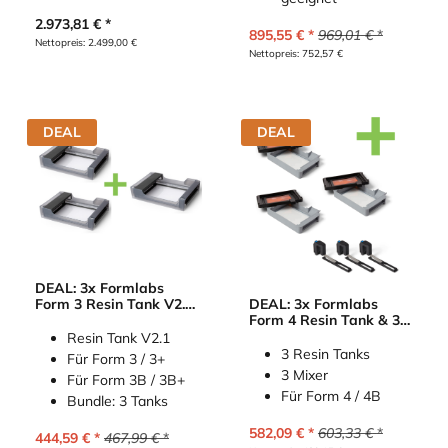
2.973,81
€
895,55
€
969,01
€
Nettopreis:
2.499,00
€
Nettopreis:
752,57
€
DEAL
DEAL
DEAL: 3x Formlabs
Form 3 Resin Tank V2.1
DEAL: 3x Formlabs
(Kunstharztank)
Form 4 Resin Tank & 3x
Mixer
Resin Tank V2.1
3 Resin Tanks
Für Form 3 / 3+
3 Mixer
Für Form 3B / 3B+
Für Form 4 / 4B
Bundle: 3 Tanks
582,09
€
603,33
€
444,59
€
467,99
€