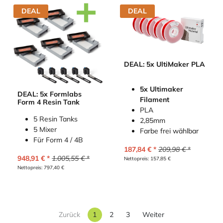
DEAL
DEAL
DEAL: 5x UltiMaker PLA
5x Ultimaker
DEAL: 5x Formlabs
Filament
Form 4 Resin Tank
PLA
5 Resin Tanks
2,85mm
5 Mixer
Farbe frei wählbar
Für Form 4 / 4B
187,84
€
209,98
€
948,91
€
1.005,55
€
Nettopreis:
157,85
€
Nettopreis:
797,40
€
Zurück
1
2
3
Weiter