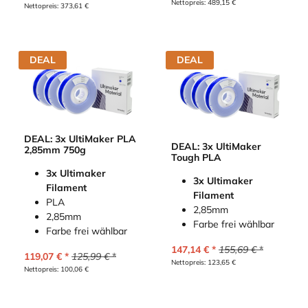
Nettopreis:
489,15
€
Nettopreis:
373,61
€
DEAL
DEAL
DEAL: 3x UltiMaker PLA
DEAL: 3x UltiMaker
2,85mm 750g
Tough PLA
3x Ultimaker
3x Ultimaker
Filament
Filament
PLA
2,85mm
2,85mm
Farbe frei wählbar
Farbe frei wählbar
147,14
€
155,69
€
119,07
€
125,99
€
Nettopreis:
123,65
€
Nettopreis:
100,06
€