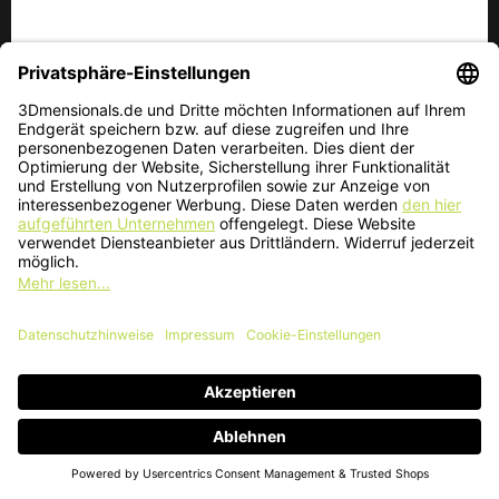
FORMLABS PLAYBOOK​
Ratgeber für 3D Drucker für
Dentallabore
Es führt kein Weg daran vorbei: Die Zukunft der Zahntechnik
ist zwangsläufig digital. Mit hochmodernen digitalen
Dentallösungen für Abdruckscans, Behandlungsplanung,
Designs und Fertigung wird das, was einst unwirtschaftlich
teuer war, immer zugänglicher und transformiert so bereits
tausende Dentallabore weltweit.
jetzt nachlesen