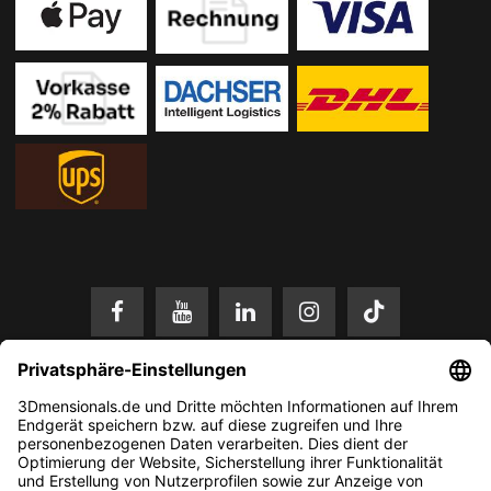
* Alle Preise in EUR inkl. gesetzl. Mehrwertsteuer zzgl.
Versandkosten
.
Änderungen und Irrtümer vorbehalten. Nur solange der Vorrat reicht.
© 2026 3Dmensionals / PONTIALIS GmbH & Co. KG - All Rights Reserved.​