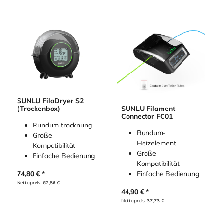
SUNLU FilaDryer S2
(Trockenbox)
SUNLU Filament
Connector FC01
Rundum trocknung
Rundum-
Große
Heizelement
Kompatibilität
Große
Einfache Bedienung
Kompatibilität
74,80
€
Einfache Bedienung
Nettopreis:
62,86
€
44,90
€
Nettopreis:
37,73
€