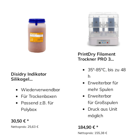
PrintDry Filament
Trockner PRO 3
(Filament Dryer)
35°-85°C, bis zu 48
Disidry Indikator
h
Silikagel
Erweiterbar für
(Kieselgel/Trockenmittel
) 1000g Orange
mehr Spulen
Wiederverwendbar
Erweiterbar
Für Trockenboxen
für Großspulen
Passend z.B. für
Druck aus Unit
Polybox
möglich
30,50
€
184,90
€
Nettopreis:
25,63
€
Nettopreis:
155,38
€