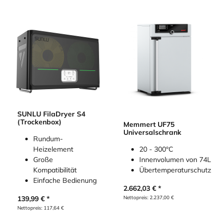
SUNLU FilaDryer S4
(Trockenbox)
Memmert UF75
Universalschrank
Rundum-
Heizelement
20 - 300°C
Große
Innenvolumen von 74L
Kompatibilität
Übertemperaturschutz
Einfache Bedienung
2.662,03
€
139,99
€
Nettopreis:
2.237,00
€
Nettopreis:
117,64
€