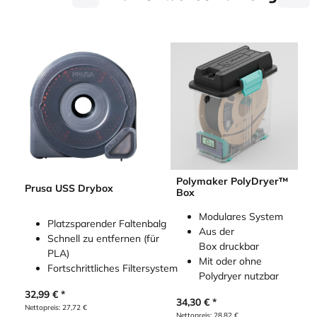
Polymaker PolyDryer™
Prusa USS Drybox
Box
Modulares System
Platzsparender Faltenbalg
Aus der
Schnell zu entfernen (für
Box druckbar
PLA)
Mit oder ohne
Fortschrittliches Filtersystem
Polydryer nutzbar
32,99
€
34,30
€
Nettopreis:
27,72
€
Nettopreis:
28,82
€