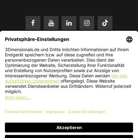
* Alle Preise in EUR inkl. gesetzl. Mehrwertsteuer zzgl.
Versandkosten
.
Änderungen und Irrtümer vorbehalten. Nur solange der Vorrat reicht.
© 2026 3Dmensionals / PONTIALIS GmbH & Co. KG - All Rights Reserved.​
Kundenbewertung