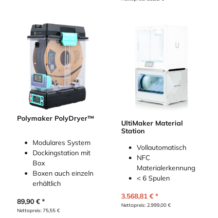
Polymaker PolyDryer™
UltiMaker Material
Station
Modulares System
Vollautomatisch
Dockingstation mit
NFC
Box
Materialerkennung
Boxen auch einzeln
< 6 Spulen
erhältlich
3.568,81
€
89,90
€
Nettopreis:
2.999,00
€
Nettopreis:
75,55
€