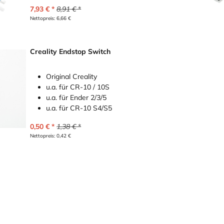
7,93
€
8,91
€
Nettopreis:
6,66
€
Creality Endstop Switch
Original Creality
u.a. für CR-10 / 10S
u.a. für Ender 2/3/5
u.a. für CR-10 S4/S5
0,50
€
1,38
€
Nettopreis:
0,42
€