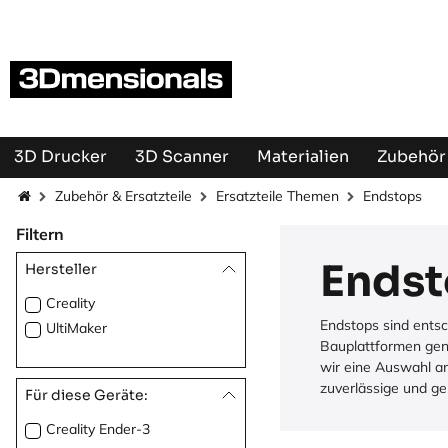
Zum Inhalt springen
3D Drucker
3D Scanner
Materialien
Zubehör 
Zubehör & Ersatzteile
Ersatzteile Themen
Endstops
Filtern
Endst
Hersteller
Creality
Endstops sind entsc
UltiMaker
Bauplattformen gen
wir eine Auswahl a
zuverlässige und ge
Für diese Geräte:
Creality Ender-3