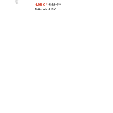
4,95
€
6,13
€
Nettopreis:
4,16
€