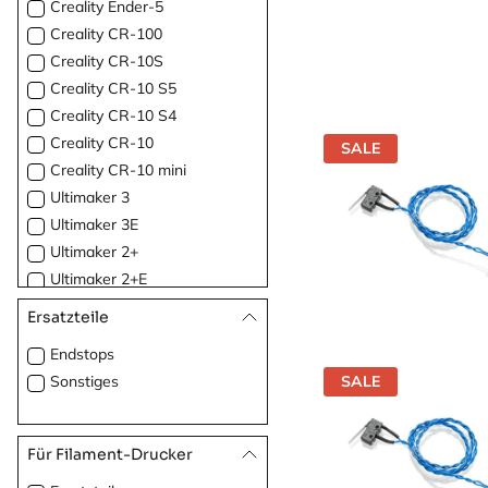
Creality Ender-5
Creality CR-100
Creality CR-10S
Creality CR-10 S5
Creality CR-10 S4
Creality CR-10
SALE
Creality CR-10 mini
Ultimaker 3
Ultimaker 3E
Ultimaker 2+
Ultimaker 2+E
Ultimaker 2
Ersatzteile
Ultimaker 2E
Endstops
Ultimaker 2 Go
Sonstiges
SALE
Für Filament-Drucker