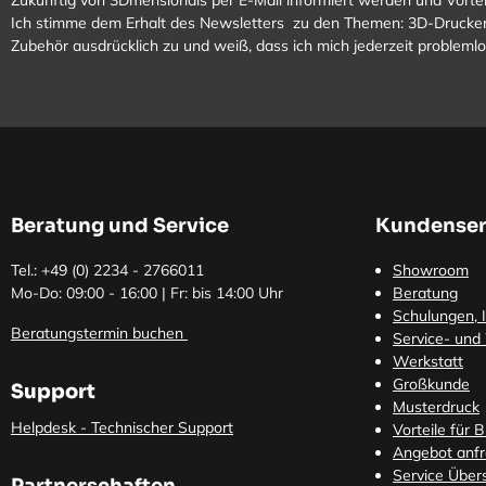
Zukünftig von 3Dmensionals per E-Mail informiert werden und Vortei
Ich stimme dem Erhalt des Newsletters zu den Themen: 3D-Drucker
Zubehör ausdrücklich zu und weiß, dass ich mich jederzeit problem
Beratung und Service
Kundenser
Tel.: +49 (0)
2234 - 2766011
Showroom
Mo-Do: 09:00 - 16:00 | Fr: bis 14:00 Uhr
Beratung
Schulungen, I
Beratungstermin buchen
Service- und
Werkstatt
Großkunde
Support
Musterdruck
Helpdesk - Technischer Support
Vorteile für 
Angebot anf
Service Übers