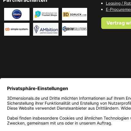
Partnerschaften
Leasing / Ra
E-Procureme
Vertrag w
* Alle Preise in EUR inkl. ge