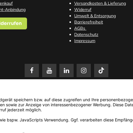
tenkauf
Versandkosten
& Lieferung
nt-Anbindung
Widerruf
Umwelt & Entsorgung
Barrierefreiheit
iderrufen
AGBs
Datenschutz
Impressum
setzl. Mehrwertsteuer zzgl.
Versandkosten
. Änderungen und Irrtümer vorbehalten. N
© 2026 3Dmensionals / PONTIALIS GmbH & Co. KG - All Rights Reserved.​
Kundenbewertung