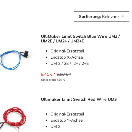
Sortierung:
Relevanz
UltiMaker Limit Switch Blue Wire UM2 /
UM2E / UM2+ / UM2+E
Original-Ersatzteil
Endstop X-Achse
UM 2 / 2E / 2+ / 2+E
8,41
€
8,90
€
Nettopreis:
7,07
€
Ultimaker Limit Switch Red Wire UM3
Original-Ersatzteil
Endstop Y-Achse
UM 3