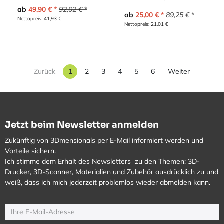
ab
49,90
€
92,02
€
ab
25,00
€
89,25
€
Nettopreis:
41,93
€
Nettopreis:
21,01
€
Zurück
1
2
3
4
5
6
Weiter
Jetzt beim Newsletter anmelden
Zukünftig von 3Dmensionals per E-Mail informiert werden und
Vorteile sichern.
Ich stimme dem Erhalt des Newsletters zu den Themen: 3D-
Drucker, 3D-Scanner, Materialien und Zubehör ausdrücklich zu und
weiß, dass ich mich jederzeit problemlos wieder abmelden kann.