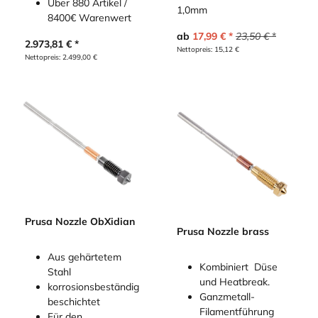
Über 880 Artikel /
1,0mm
8400€ Warenwert
ab
17,99
€
23,50
€
2.973,81
€
Nettopreis:
15,12
€
Nettopreis:
2.499,00
€
Prusa Nozzle ObXidian
Prusa Nozzle brass
Aus gehärtetem
Kombiniert Düse
Stahl
und Heatbreak.
korrosionsbeständig
Ganzmetall-
beschichtet
Filamentführung
Für den