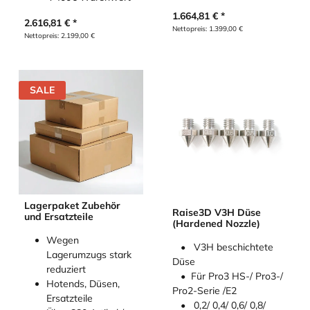
1.664,81
€
2.616,81
€
Nettopreis:
1.399,00
€
Nettopreis:
2.199,00
€
SALE
Lagerpaket Zubehör
Raise3D V3H Düse
und Ersatzteile
(Hardened Nozzle)
Wegen
• V3H beschichtete
Lagerumzugs stark
Düse
reduziert
• Für Pro3 HS-/ Pro3-/
Hotends, Düsen,
Pro2-Serie /E2
Ersatzteile
• 0,2/ 0,4/ 0,6/ 0,8/