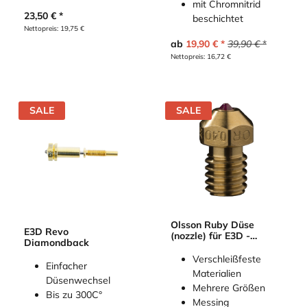
mit Chromnitrid
23,50
€
beschichtet
Nettopreis:
19,75
€
ab
19,90
€
39,90
€
Nettopreis:
16,72
€
SALE
SALE
Olsson Ruby Düse
E3D Revo
(nozzle) für E3D -
Diamondback
V4/V5/V6 Hotend -
2,85mm
Verschleißfeste
Einfacher
Materialien
Düsenwechsel
Mehrere Größen
Bis zu 300C°
Messing