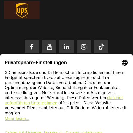
* Alle Preise in EUR inkl. gesetzl. Mehrwertsteuer zzgl.
Versandkosten
.
Änderungen und Irrtümer vorbehalten. Nur solange der Vorrat reicht.
© 2026 3Dmensionals / PONTIALIS GmbH & Co. KG - All Rights Reserved.​
Kundenbewertung