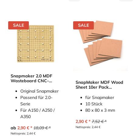
SALE
SALE
Snapmaker 2.0 MDF
Wasteboard CNC-
SnapMaker MDF Wood
Plattform (MDF-
Sheet 10er Pack
Abfallbrett)
Original Snapmaker
(Holzplatten)
Passend für 2.0-
für Snapmaker
Serie
10 Stück
Für A150 / A250 /
80 x 80 x 3 mm
A350
2,90
€
7,52
€
ab
2,90
€
18,09
€
Nettopreis:
2,44
€
Nettopreis:
2,44
€