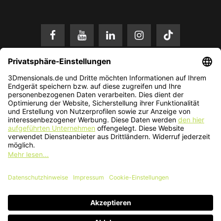
* Alle Preise in EUR inkl. gesetzl. Mehrwertsteuer zzgl.
Versandkosten
.
Änderungen und Irrtümer vorbehalten. Nur solange der Vorrat reicht.
© 2026 3Dmensionals / PONTIALIS GmbH & Co. KG - All Rights Reserved.​
Kundenbewertung