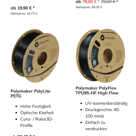
ab
78,60
€
78,60
€
ab
19,90
€
Nettopreis:
66,05
€
Nettopreis:
16,72
€
Polymaker PolyFlex
Polymaker PolyLite
TPU95-HF High Flow
PETG
UV-/sonnenbeständig
Hohe Festigkeit
Druckgeschw. 40-
Optische Klarheit
100 mm/s
Cura- / Raise3D-
Einfach zu
Profile
verdrucken