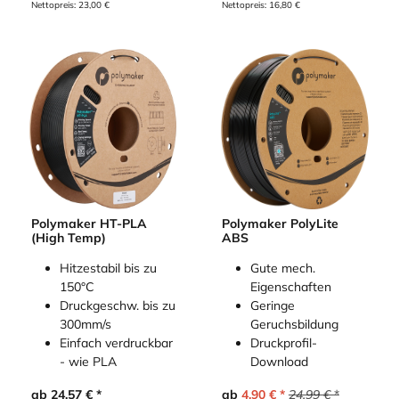
Nettopreis:
23,00
€
Nettopreis:
16,80
€
Polymaker HT-PLA
Polymaker PolyLite
(High Temp)
ABS
Hitzestabil bis zu
Gute mech.
150°C
Eigenschaften
Druckgeschw. bis zu
Geringe
300mm/s
Geruchsbildung
Einfach verdruckbar
Druckprofil-
- wie PLA
Download
ab
24,57
€
ab
4,90
€
24,99
€