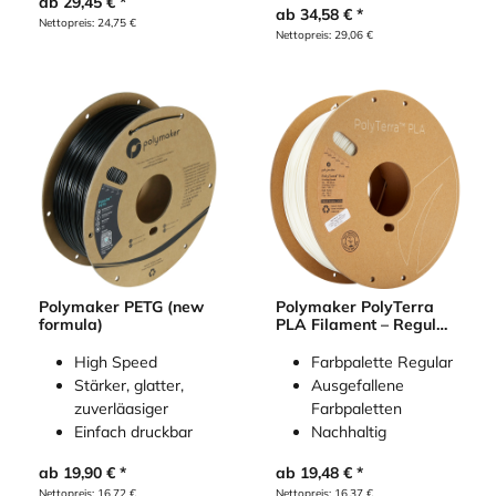
ab
29,45
€
ab
34,58
€
Nettopreis:
24,75
€
Nettopreis:
29,06
€
Polymaker PETG (new
Polymaker PolyTerra
formula)
PLA Filament – Regular
Colours
High Speed
Farbpalette Regular
Stärker, glatter,
Ausgefallene
zuverläasiger
Farbpaletten
Einfach druckbar
Nachhaltig
ab
19,90
€
ab
19,48
€
Nettopreis:
16,72
€
Nettopreis:
16,37
€