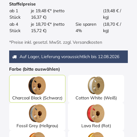
Staffelpreise
ab 1
je 19,48 €* (netto
(19,48 € /
Stück
16,37 €)
kg)
ab 4
je 18,70 €* (netto
Sie sparen
(18,70 € /
Stück
15,72 €)
4%
kg)
*Preise inkl. gesetzl. MwSt. zzgl. Versandkosten
Auf Lager, Lieferung voraussichtlich bis
12.08.2026
Farbe (bitte auswählen)
Charcoal Black (Schwarz)
Cotton White (Weiß)
Fossil Grey (Hellgrau)
Lava Red (Rot)