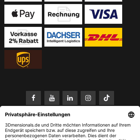
* Alle Preise in EUR inkl. gesetzl. Mehrwertsteuer zzgl.
Versandkosten
.
Änderungen und Irrtümer vorbehalten. Nur solange der Vorrat reicht.
© 2026 3Dmensionals / PONTIALIS GmbH & Co. KG - All Rights Reserved.​