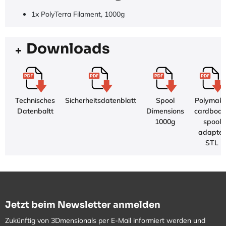
1x PolyTerra Filament, 1000g
Downloads
Technisches
Sicherheitsdatenblatt
Spool
Polymake
Datenbaltt
Dimensions
cardboar
1000g
spool
adapter
STL
Jetzt beim Newsletter anmelden
Zukünftig von 3Dmensionals per E-Mail informiert werden und