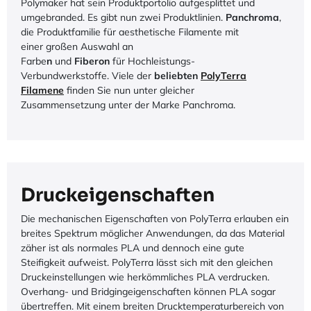
Polymaker hat sein Produktportolio aufgesplittet und
umgebranded. Es gibt nun zwei Produktlinien.
Panchroma
,
die Produktfamilie für aesthetische Filamente mit
einer großen Auswahl an
Farbe
n
und
Fiberon
für Hochleistungs-
Verbundwerkstoffe. Viele der
beliebten
PolyTerra
Filamene
finden Sie nun unter gleicher
Zusammensetzung unter der
Marke Panchroma
.
Druckeigenschaften
Die mechanischen Eigenschaften von PolyTerra erlauben ein
breites Spektrum möglicher Anwendungen, da das Material
zäher ist als normales PLA und dennoch eine gute
Steifigkeit aufweist. PolyTerra lässt sich mit den gleichen
Druckeinstellungen wie herkömmliches PLA verdrucken.
Overhang- und Bridgingeigenschaften können PLA sogar
übertreffen. Mit einem breiten Drucktemperaturbereich von