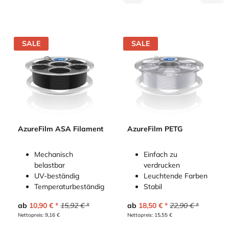
SALE
SALE
AzureFilm ASA Filament
AzureFilm PETG
Mechanisch
Einfach zu
belastbar
verdrucken
UV-beständig
Leuchtende Farben
Temperaturbeständig
Stabil
ab
10,90
€
15,92
€
ab
18,50
€
22,90
€
Nettopreis:
9,16
€
Nettopreis:
15,55
€