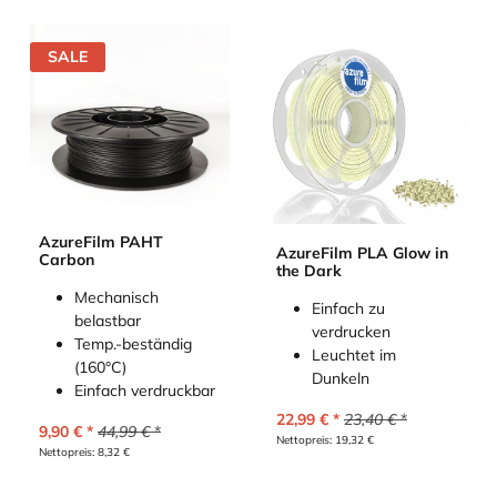
SALE
AzureFilm PAHT
AzureFilm PLA Glow in
Carbon
the Dark
Mechanisch
Einfach zu
belastbar
verdrucken
Temp.-beständig
Leuchtet im
(160°C)
Dunkeln
Einfach verdruckbar
22,99
€
23,40
€
9,90
€
44,99
€
Nettopreis:
19,32
€
Nettopreis:
8,32
€