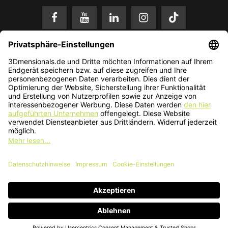
* Alle Preise in EUR inkl. gesetzl. Mehrwertsteuer zzgl.
Versandkosten
.
Änderungen und Irrtümer vorbehalten. Nur solange der Vorrat reicht.
© 2026 3Dmensionals / PONTIALIS GmbH & Co. KG - All Rights Reserved.​
Kundenbewertung