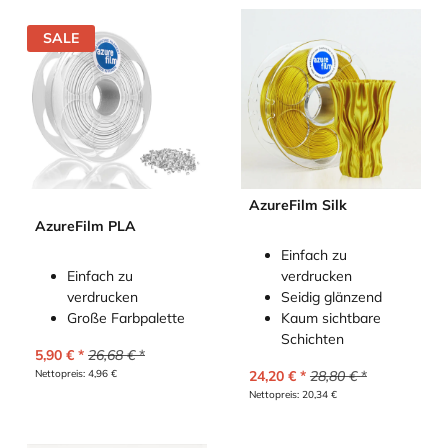
SALE
AzureFilm Silk
AzureFilm PLA
Einfach zu
Einfach zu
verdrucken
verdrucken
Seidig glänzend
Große Farbpalette
Kaum sichtbare
Schichten
5,90
€
26,68
€
Nettopreis:
4,96
€
24,20
€
28,80
€
Nettopreis:
20,34
€