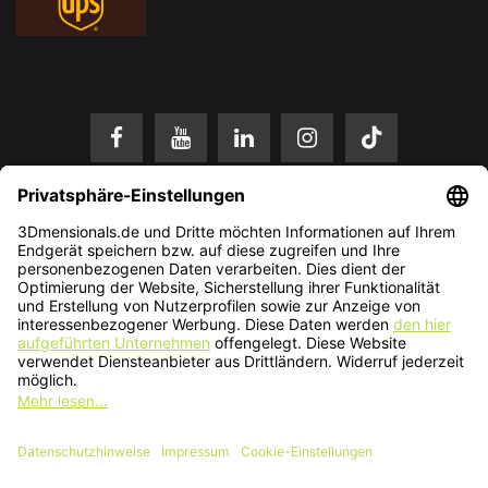
* Alle Preise in EUR inkl. gesetzl. Mehrwertsteuer zzgl.
Versandkosten
.
Änderungen und Irrtümer vorbehalten. Nur solange der Vorrat reicht.
© 2026 3Dmensionals / PONTIALIS GmbH & Co. KG - All Rights Reserved.​
Kundenbewertung