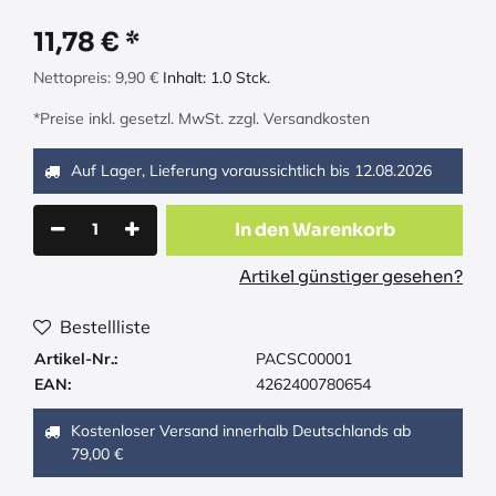
11,78
€
Nettopreis:
9,90
€
Inhalt:
1.0
Stck.
*Preise inkl. gesetzl. MwSt. zzgl. Versandkosten
Auf Lager, Lieferung voraussichtlich bis
12.08.2026
In den Warenkorb
Artikel günstiger gesehen?
Bestellliste
Artikel-Nr.:
PACSC00001
EAN:
4262400780654
Kostenloser Versand innerhalb Deutschlands ab
79,00 €