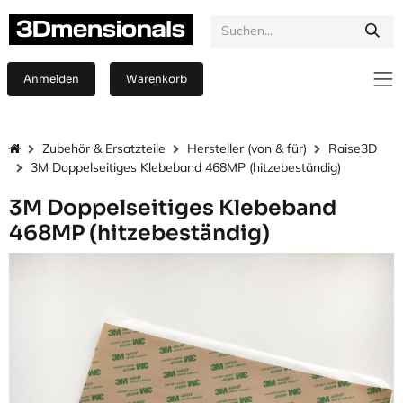
Zum Inhalt springen
Anmelden
Warenkorb
Zubehör & Ersatzteile
Hersteller (von & für)
Raise3D
3M Doppelseitiges Klebeband 468MP (hitzebeständig)
3M Doppelseitiges Klebeband
468MP (hitzebeständig)